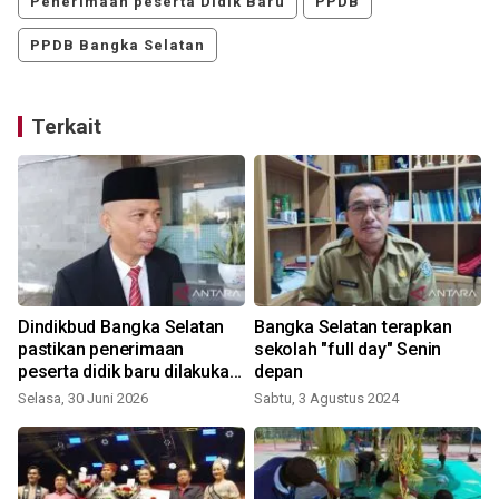
Penerimaan peserta Didik Baru
PPDB
PPDB Bangka Selatan
Terkait
Dindikbud Bangka Selatan
Bangka Selatan terapkan
pastikan penerimaan
sekolah "full day" Senin
peserta didik baru dilakukan
depan
secara transparan-objektif
Selasa, 30 Juni 2026
Sabtu, 3 Agustus 2024
R