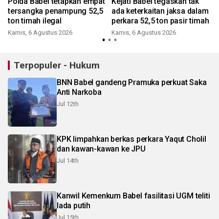
Polda Babel tetapkan empat
Kejati Babel tegaskan tak
tersangka penampung 52,5
ada keterkaitan jaksa dalam
ton timah ilegal
perkara 52,5 ton pasir timah
Kamis, 6 Agustus 2026
Kamis, 6 Agustus 2026
Terpopuler - Hukum
BNN Babel gandeng Pramuka perkuat Saka
Anti Narkoba
Jul 12th
KPK limpahkan berkas perkara Yaqut Cholil
dan kawan-kawan ke JPU
Jul 14th
Kanwil Kemenkum Babel fasilitasi UGM teliti
lada putih
Jul 15th