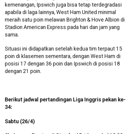
kemenangan, Ipswich juga bisa tetap terdegradasi
apabila di laga lainnya, West Ham United minimal
meraih satu poin melawan Brighton & Hove Albion di
Stadion American Express pada hari dan jam yang
sama.
Situasi ini didapatkan setelah kedua tim terpaut 15
poin di klasemen sementara, dengan West Ham di
posisi 17 dengan 36 poin dan Ipswich di posisi 18
dengan 21 poin.
Berikut jadwal pertandingan Liga Inggris pekan ke-
34:
Sabtu (26/4)