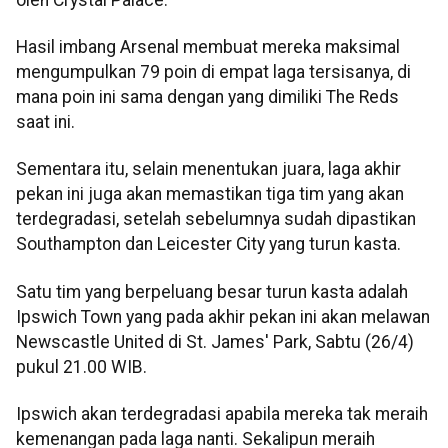
Hasil imbang Arsenal membuat mereka maksimal
mengumpulkan 79 poin di empat laga tersisanya, di
mana poin ini sama dengan yang dimiliki The Reds
saat ini.
Sementara itu, selain menentukan juara, laga akhir
pekan ini juga akan memastikan tiga tim yang akan
terdegradasi, setelah sebelumnya sudah dipastikan
Southampton dan Leicester City yang turun kasta.
Satu tim yang berpeluang besar turun kasta adalah
Ipswich Town yang pada akhir pekan ini akan melawan
Newscastle United di St. James' Park, Sabtu (26/4)
pukul 21.00 WIB.
Ipswich akan terdegradasi apabila mereka tak meraih
kemenangan pada laga nanti. Sekalipun meraih