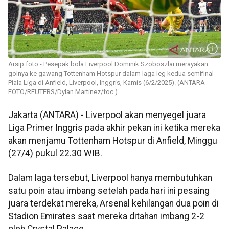
Arsip foto - Pesepak bola Liverpool Dominik Szoboszlai merayakan
golnya ke gawang Tottenham Hotspur dalam laga leg kedua semifinal
Piala Liga di Anfield, Liverpool, Inggris, Kamis (6/2/2025). (ANTARA
FOTO/REUTERS/Dylan Martinez/foc.)
Jakarta (ANTARA) - Liverpool akan menyegel juara
Liga Primer Inggris pada akhir pekan ini ketika mereka
akan menjamu Tottenham Hotspur di Anfield, Minggu
(27/4) pukul 22.30 WIB.
Dalam laga tersebut, Liverpool hanya membutuhkan
satu poin atau imbang setelah pada hari ini pesaing
juara terdekat mereka, Arsenal kehilangan dua poin di
Stadion Emirates saat mereka ditahan imbang 2-2
oleh Crystal Palace.