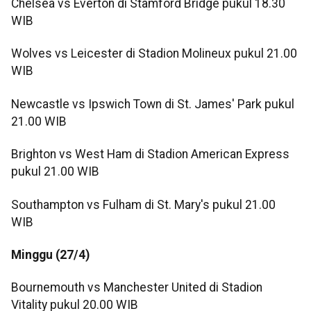
Chelsea vs Everton di Stamford Bridge pukul 18.30
WIB
Wolves vs Leicester di Stadion Molineux pukul 21.00
WIB
Newcastle vs Ipswich Town di St. James' Park pukul
21.00 WIB
Brighton vs West Ham di Stadion American Express
pukul 21.00 WIB
Southampton vs Fulham di St. Mary's pukul 21.00
WIB
Minggu (27/4)
Bournemouth vs Manchester United di Stadion
Vitality pukul 20.00 WIB