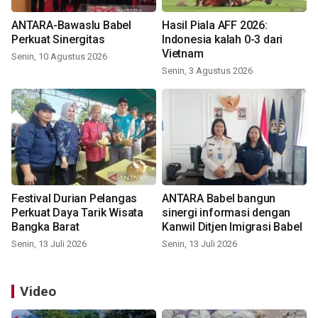
ANTARA-Bawaslu Babel
Hasil Piala AFF 2026:
Perkuat Sinergitas
Indonesia kalah 0-3 dari
Vietnam
Senin, 10 Agustus 2026
Senin, 3 Agustus 2026
Festival Durian Pelangas
ANTARA Babel bangun
Perkuat Daya Tarik Wisata
sinergi informasi dengan
Bangka Barat
Kanwil Ditjen Imigrasi Babel
Senin, 13 Juli 2026
Senin, 13 Juli 2026
Video