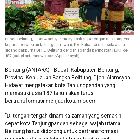
Bupati Belitung, Djoni Alamsyah menyerahkan potongan nasi tumpeng
kepada perwakilan keluarga ahli waris KA. Rahad di sela-sela acara
sidang paripurna DPRD Belitung dengan agenda peringatan HJKT ke-
187 (babel.antaranews.com/Apriliansyah)
Belitung (ANTARA) - Bupati Kabupaten Belitung,
Provinsi Kepulauan Bangka Belitung, Djoni Alamsyah
Hidayat mengatakan kota Tanjungpandan yang
memasuki usia 187 tahun akan terus
bertransformasi menjadi kota modern.
"Di tengah-tengah dinamika zaman yang semakin
cepat kota Tanjungpandan sebagai wajah utama
Belitung harus didorong untuk bertransformasi
menjadi kota yang lebih terbuka, lebih ramah