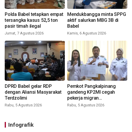
Polda Babel tetapkan empat
Mendukbangga minta SPPG
tersangka kasus 52,5 ton
aktif salurkan MBG 3B di
pasir timah ilegal
Babel
Jumat, 7 Agustus 2026
Kamis, 6 Agustus 2026
DPRD Babel gelar RDP
Pemkot Pangkalpinang
dengan Aliansi Masyarakat
gandeng KP2MI cegah
Terdzolimi
pekerja migran
nonprosedural
Rabu, 5 Agustus 2026
Rabu, 5 Agustus 2026
Infografik