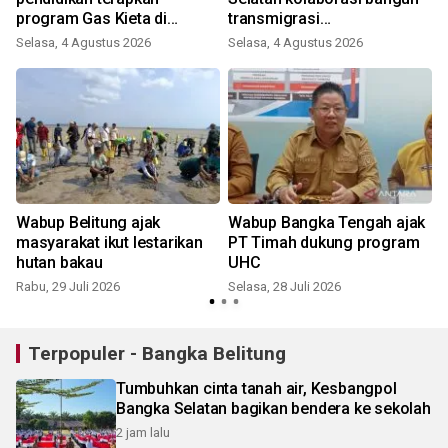
program Gas Kieta di
transmigrasi
sekolah
Batubetumpang berbasis
Selasa, 4 Agustus 2026
Selasa, 4 Agustus 2026
S
pertanian organik
Wabup Belitung ajak
Wabup Bangka Tengah ajak
masyarakat ikut lestarikan
PT Timah dukung program
hutan bakau
UHC
Rabu, 29 Juli 2026
Selasa, 28 Juli 2026
J
Terpopuler - Bangka Belitung
Tumbuhkan cinta tanah air, Kesbangpol
Bangka Selatan bagikan bendera ke sekolah
2 jam lalu