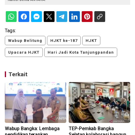
Tags:
Wabup Belitung
HJKT ke-187
HJKT
Upacara HJKT
Hari Jadi Kota Tanjungpandan
Terkait
h
Wabup Bangka: Lembaga
TEP-Pemkab Bangka
pendidikan terapkan
Selatan kolaborasi bangun