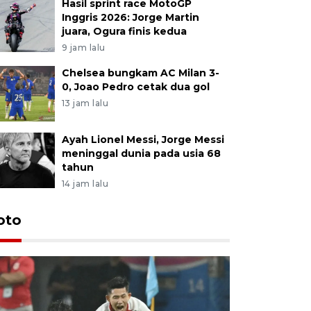
Hasil sprint race MotoGP
Inggris 2026: Jorge Martin
juara, Ogura finis kedua
9 jam lalu
Chelsea bungkam AC Milan 3-
0, Joao Pedro cetak dua gol
13 jam lalu
Ayah Lionel Messi, Jorge Messi
meninggal dunia pada usia 68
tahun
14 jam lalu
Festival 
oto
Perkuat 
Bangka B
13 Juli 2026 14: