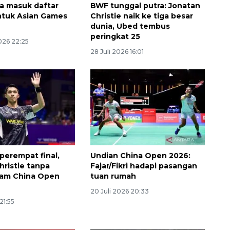
a masuk daftar
BWF tunggal putra: Jonatan
ntuk Asian Games
Christie naik ke tiga besar
dunia, Ubed tembus
peringkat 25
026 22:25
28 Juli 2026 16:01
SPHP jaga harga beras
2026-08-08 06:00:00
perempat final,
Undian China Open 2026:
hristie tanpa
Fajar/Fikri hadapi pasangan
lam China Open
tuan rumah
20 Juli 2026 20:33
21:55