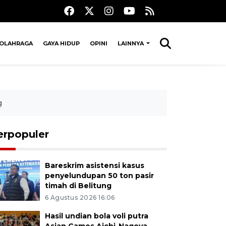
OLAHRAGA
GAYA HIDUP
OPINI
LAINNYA
g
erpopuler
Bareskrim asistensi kasus
penyelundupan 50 ton pasir
timah di Belitung
6 Agustus 2026 16:06
Hasil undian bola voli putra