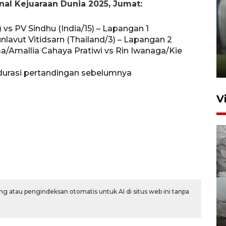
nal Kejuaraan Dunia 2025, Jumat:
ANTARA Babel-Kanwil
 vs PV Sindhu (India/15) – Lapangan 1
KemenHAM Babel Jalin Kerja
unlavut Vitidsarn (Thailand/3) – Lapangan 2
Sama
a/Amallia Cahaya Pratiwi vs Rin Iwanaga/Kie
22 Juni 2026 16:35
durasi pertandingan sebelumnya
V
BPBD Pangkalpinang
g atau pengindeksan otomatis untuk AI di situs web ini tanpa
siagakan air bersih hadapi
kekeringan