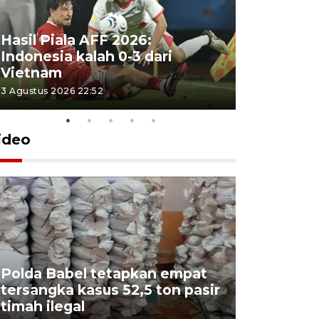
Hasil Piala AFF 2026:
Indonesia kalah 0-3 dari
Vietnam
3 Agustus 2026 22:52
ideo
Polda Babel tetapkan empat
tersangka kasus 52,5 ton pasir
Mendukb
timah ilegal
aktif sal