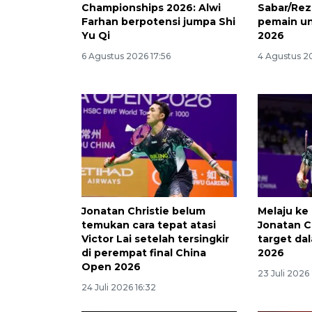
Championships 2026: Alwi
Sabar/Rez
Farhan berpotensi jumpa Shi
pemain u
Yu Qi
2026
6 Agustus 2026 17:56
4 Agustus 2
Jonatan Christie belum
Melaju ke 
temukan cara tepat atasi
Jonatan C
Victor Lai setelah tersingkir
target da
di perempat final China
2026
Open 2026
23 Juli 2026 
24 Juli 2026 16:32