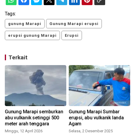
Tags:
gunung Marapi
Gunung Marapi erupsi
erupsi gunung Marapi
Erupsi
Terkait
Gunung Marapi semburkan
Gunung Marapi Sumbar
abu vulkanik setinggi 500
erupsi, abu vulkanik landa
meter arah tenggara
Agam
Minggu, 12 April 2026
Selasa, 2 Desember 2025
J