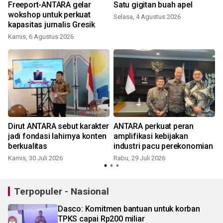
Freeport-ANTARA gelar
Satu gigitan buah apel
wokshop untuk perkuat
Selasa, 4 Agustus 2026
kapasitas jurnalis Gresik
Kamis, 6 Agustus 2026
R
Dirut ANTARA sebut karakter
ANTARA perkuat peran
a
jadi fondasi lahirnya konten
amplifikasi kebijakan
berkualitas
industri pacu perekonomian
Kamis, 30 Juli 2026
Rabu, 29 Juli 2026
S
Terpopuler - Nasional
Dasco: Komitmen bantuan untuk korban
TPKS capai Rp200 miliar