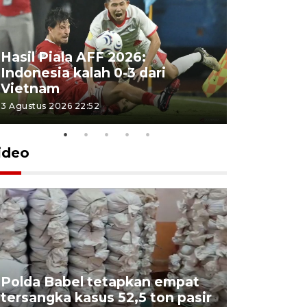
Hasil Piala AFF 2026:
Indonesia kalah 0-3 dari
Vietnam
3 Agustus 2026 22:52
ideo
Polda Babel tetapkan empat
tersangka kasus 52,5 ton pasir
Mendukb