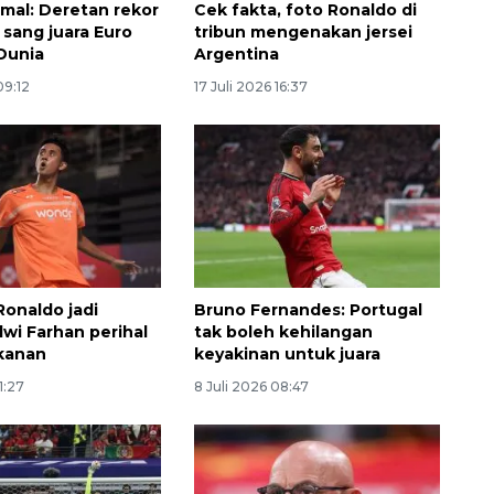
mal: Deretan rekor
Cek fakta, foto Ronaldo di
 sang juara Euro
tribun mengenakan jersei
 Dunia
Argentina
09:12
17 Juli 2026 16:37
Vaksin HPV untuk siswa laki-
Ronaldo jadi
Bruno Fernandes: Portugal
laki
Alwi Farhan perihal
tak boleh kehilangan
kanan
keyakinan untuk juara
2026-08-06 06:30:00
1:27
8 Juli 2026 08:47