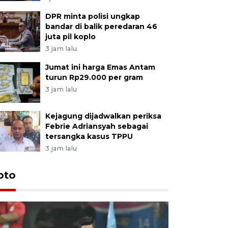
DPR minta polisi ungkap
bandar di balik peredaran 46
juta pil koplo
3 jam lalu
Jumat ini harga Emas Antam
turun Rp29.000 per gram
3 jam lalu
Kejagung dijadwalkan periksa
Febrie Adriansyah sebagai
tersangka kasus TPPU
3 jam lalu
Festival 
oto
Perkuat 
Bangka B
13 Juli 2026 14: