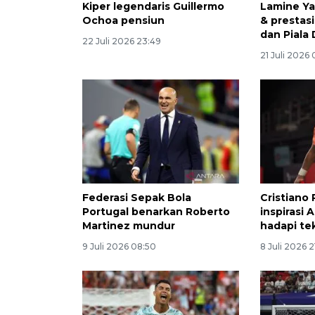
Kiper legendaris Guillermo
Lamine Ya
Ochoa pensiun
& prestasi
dan Piala
22 Juli 2026 23:49
21 Juli 2026 
Federasi Sepak Bola
Cristiano 
Portugal benarkan Roberto
inspirasi 
Martinez mundur
hadapi te
9 Juli 2026 08:50
8 Juli 2026 2