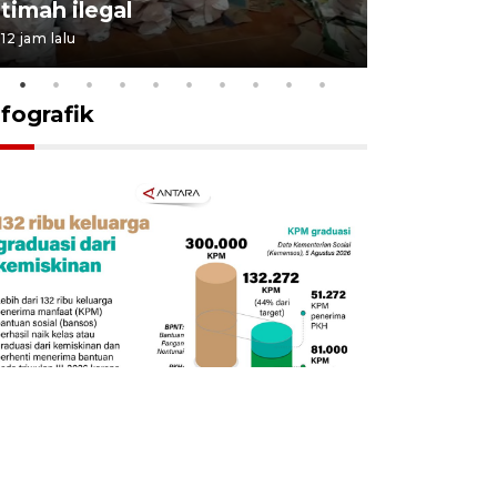
timah ilegal
aktif sal
12 jam lalu
6 Agustus 2026
nfografik