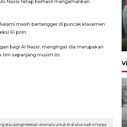
o, Al-Nassr tetap berhasil mengamankan
ANTARA Babel-Kanwil
-Aalami masih bertengger di puncak klasemen
KemenHAM Babel Jalin Kerja
ksi 61 poin.
Sama
22 Juni 2026 16:35
gan bagi Al Nassr, mengingat dia merupakan
k tim sepanjang musim ini.
V
BPBD Pangkalpinang
siagakan air bersih hadapi
g atau pengindeksan otomatis untuk AI di situs web ini tanpa