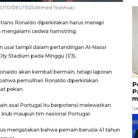
 FOTO/REUTERS/Ahmed Yosri/rwa.)
stiano Ronaldo diperkirakan harus menepi
 mengalami cedera hamstring.
 usai tampil dalam pertandingan Al-Nassr
ity Stadium pada Minggu (1/3).
naldo akan kembali bermain, tetapi laporan
bahwa pemulihan Ronaldo diperkirakan
P
at pekan.
P
m
ain asal Portugal itu berpotensi melewatkan
1 j
klub maupun tim nasional Portugal.
Jesus mengatakan bahwa pemain berusia 41 tahun