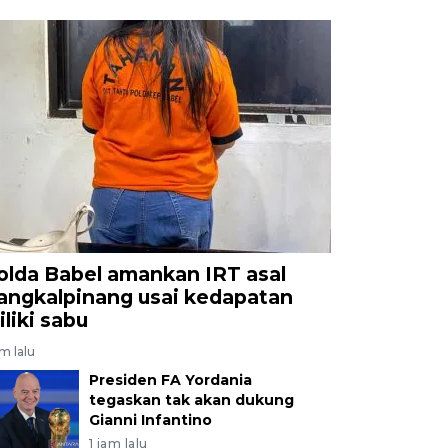
olda Babel amankan IRT asal
angkalpinang usai kedapatan
iliki sabu
am lalu
Presiden FA Yordania
tegaskan tak akan dukung
Gianni Infantino
1 jam lalu