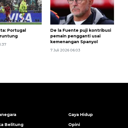
ta: Portugal
De la Fuente puji kontribusi
eruntung
pemain pengganti usai
kemenangan Spanyol
3:37
7 Juli 2026 06:03
anegara
Gaya Hidup
a Belitung
Opini