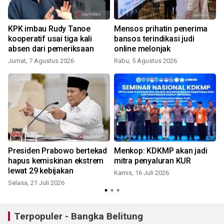
KPK imbau Rudy Tanoe
Mensos prihatin penerima
kooperatif usai tiga kali
bansos terindikasi judi
absen dari pemeriksaan
online melonjak
Jumat, 7 Agustus 2026
Rabu, 5 Agustus 2026
Presiden Prabowo bertekad
Menkop: KDKMP akan jadi
hapus kemiskinan ekstrem
mitra penyaluran KUR
lewat 29 kebijakan
Kamis, 16 Juli 2026
S
Selasa, 21 Juli 2026
Terpopuler - Bangka Belitung