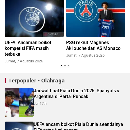
s
UEFA: Ancaman boikot
PSG rekrut Maghnes
kompetisi FIFA masih
Akliouche dari AS Monaco
terbuka
Jumat, 7 Agustus 2026
Jumat, 7 Agustus 2026
Terpopuler - Olahraga
Jadwal final Piala Dunia 2026: Spanyol vs
Argentina di Partai Puncak
Jul 17th
UEFA ancam boikot Piala Dunia seandainya