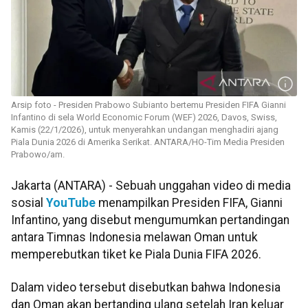
Arsip foto - Presiden Prabowo Subianto bertemu Presiden FIFA Gianni
Infantino di sela World Economic Forum (WEF) 2026, Davos, Swiss,
Kamis (22/1/2026), untuk menyerahkan undangan menghadiri ajang
Piala Dunia 2026 di Amerika Serikat. ANTARA/HO-Tim Media Presiden
Prabowo/am.
Jakarta (ANTARA) - Sebuah unggahan video di media
sosial
YouTube
menampilkan Presiden FIFA, Gianni
Infantino, yang disebut mengumumkan pertandingan
antara Timnas Indonesia melawan Oman untuk
memperebutkan tiket ke Piala Dunia FIFA 2026.
Dalam video tersebut disebutkan bahwa Indonesia
dan Oman akan bertanding ulang setelah Iran keluar