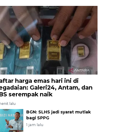
aftar harga emas hari ini di
egadaian: Galeri24, Antam, dan
BS serempak naik
menit lalu
BGN: SLHS jadi syarat mutlak
bagi SPPG
1 jam lalu