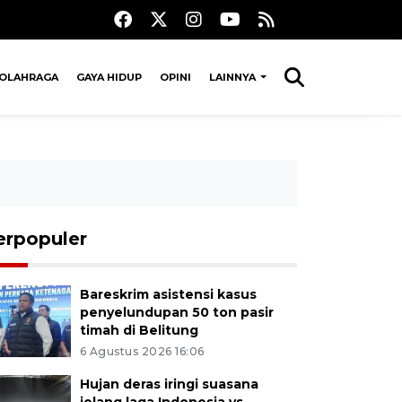
OLAHRAGA
GAYA HIDUP
OPINI
LAINNYA
erpopuler
Bareskrim asistensi kasus
penyelundupan 50 ton pasir
timah di Belitung
6 Agustus 2026 16:06
Hujan deras iringi suasana