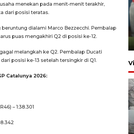
rusaha menekan pada menit-menit terakhir,
dari posisi teratas.
ANTARA Babel-Kanwil
KemenHAM Babel Jalin Kerja
ng beruntung dialami Marco Bezzecchi. Pembalap
Sama
arus puas mengakhiri Q2 di posisi ke-12.
22 Juni 2026 16:35
u gagal melangkah ke Q2. Pembalap Ducati
ri posisi ke-13 setelah tersingkir di Q1.
V
oGP Catalunya 2026:
R46) – 1:38.301
BPBD Pangkalpinang
38.342
siagakan air bersih hadapi
kekeringan