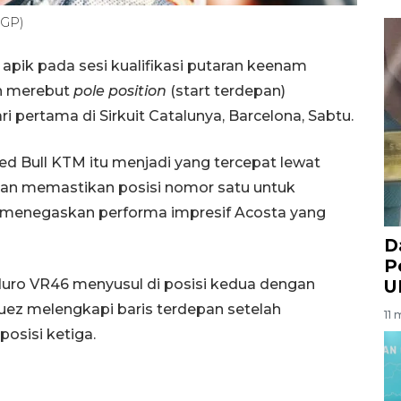
oGP)
apik pada sesi kualifikasi putaran keenam
h merebut
pole position
(start terdepan)
i pertama di Sirkuit Catalunya, Barcelona, Sabtu.
d Bull KTM itu menjadi yang tercepat lewat
dan memastikan posisi nomor satu untuk
s menegaskan performa impresif Acosta yang
D
P
nduro VR46 menyusul di posisi kedua dengan
U
quez melengkapi baris terdepan setelah
11 
osisi ketiga.