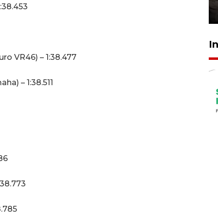
1:38.453
30 Juli 2026 18:52
I
ro VR46) – 1:38.477
ha) – 1:38.511
86
:38.773
8.785