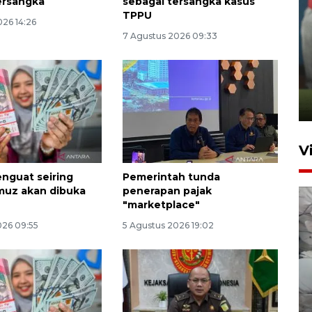
ersangka
sebagai tersangka kasus
TPPU
026 14:26
7 Agustus 2026 09:33
ANTARA Babel-Kanwil
KemenHAM Babel Jalin Kerja
Sama
22 Juni 2026 16:35
V
nguat seiring
Pemerintah tunda
muz akan dibuka
penerapan pajak
"marketplace"
026 09:55
5 Agustus 2026 19:02
BPBD Pangkalpinang
siagakan air bersih hadapi