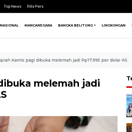
Top News
Rilis Pers
NASIONAL
MANCANEGARA
BANGKA BELITUNG
LINGKUNGAN
piah Kamis pagi dibuka melemah jadi Rp17.995 per dolar AS
T
dibuka melemah jadi
AS