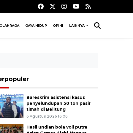
OLAHRAGA
GAYA HIDUP
OPINI
LAINNYA
erpopuler
Bareskrim asistensi kasus
penyelundupan 50 ton pasir
timah di Belitung
6 Agustus 2026 16:06
Hasil undian bola voli putra