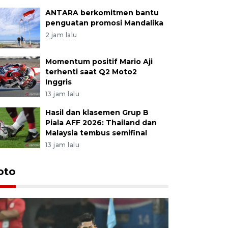
ANTARA berkomitmen bantu
penguatan promosi Mandalika
2 jam lalu
Momentum positif Mario Aji
terhenti saat Q2 Moto2
Inggris
13 jam lalu
Hasil dan klasemen Grup B
Piala AFF 2026: Thailand dan
Malaysia tembus semifinal
13 jam lalu
Festival 
oto
Perkuat 
Bangka B
13 Juli 2026 14: