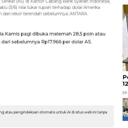
erikat (AS) di Kantor Cabang Bank Syariah Indonesia,
u (3/6) nilai tukar rupiah terhadap dolar Amerika
ndah dari rekor terendah sebelumnya. ANTARA
ada Kamis pagi dibuka melemah 28,5 poin atau
S dari sebelumnya Rp17.966 per dolar AS.
P
1
59 
g atau pengindeksan otomatis untuk AI di situs web ini tanpa