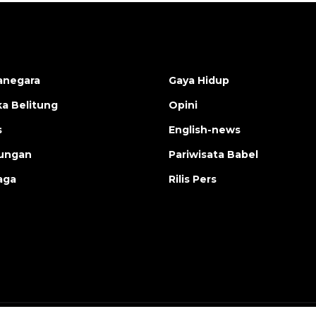
anegara
Gaya Hidup
a Belitung
Opini
s
English-news
ungan
Pariwisata Babel
aga
Rilis Pers