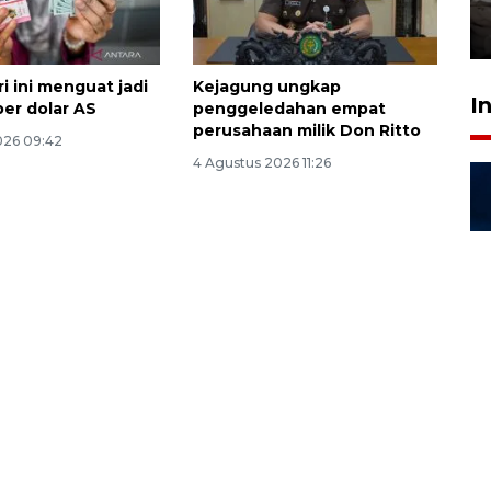
kekeringan
30 Juli 2026 18:52
i ini menguat jadi
Kejagung ungkap
I
per dolar AS
penggeledahan empat
perusahaan milik Don Ritto
026 09:42
4 Agustus 2026 11:26