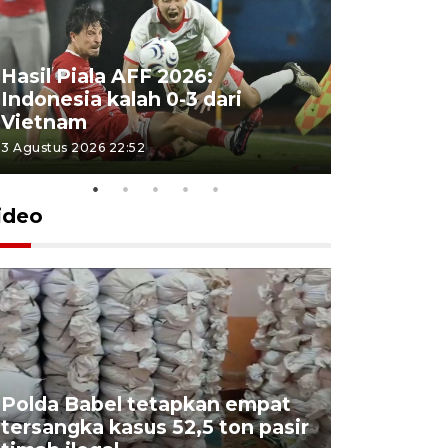
Hasil Piala AFF 2026:
Indonesia kalah 0-3 dari
Vietnam
3 Agustus 2026 22:52
ideo
Polda Babel tetapkan empat
tersangka kasus 52,5 ton pasir
Mendukb