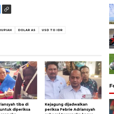
RUPIAH
DOLAR AS
USD TO IDR
F
iansyah tiba di
Kejagung dijadwalkan
untuk diperiksa
periksa Febrie Adriansyah