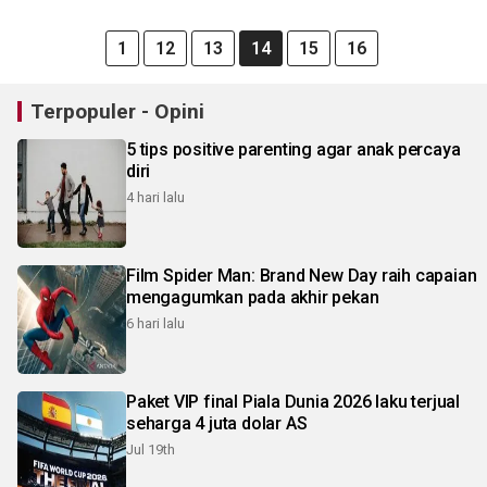
1
12
13
14
15
16
Terpopuler - Opini
5 tips positive parenting agar anak percaya
diri
4 hari lalu
Film Spider Man: Brand New Day raih capaian
mengagumkan pada akhir pekan
6 hari lalu
Paket VIP final Piala Dunia 2026 laku terjual
seharga 4 juta dolar AS
Jul 19th