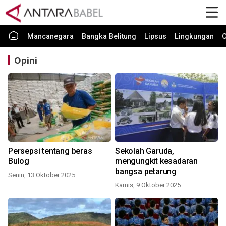
Mancanegara
Bangka Belitung
Lipsus
Lingkungan
O
Opini
Persepsi tentang beras
Sekolah Garuda,
Bulog
mengungkit kesadaran
bangsa petarung
Senin, 13 Oktober 2025
Kamis, 9 Oktober 2025