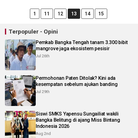
1
11
12
13
14
15
Terpopuler - Opini
Pemkab Bangka Tengah tanam 3.300 bibit
mangrove jaga ekosistem pesisir
Jul 26th
Permohonan Paten Ditolak? Kini ada
kesempatan sebelum ajukan banding
Jul 29th
Siswi SMKS Yapensu Sungailiat wakili
Bangka Belitung di ajang Miss Bintang
Indonesia 2026
Aug 2nd