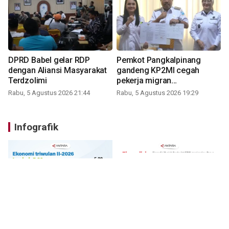
DPRD Babel gelar RDP
Pemkot Pangkalpinang
dengan Aliansi Masyarakat
gandeng KP2MI cegah
Terdzolimi
pekerja migran
nonprosedural
Rabu, 5 Agustus 2026 21:44
Rabu, 5 Agustus 2026 19:29
Infografik