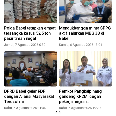
Polda Babel tetapkan empat
Mendukbangga minta SPPG
tersangka kasus 52,5 ton
aktif salurkan MBG 3B di
pasir timah ilegal
Babel
Jumat, 7 Agustus 2026 0:30
Kamis, 6 Agustus 2026 13:01
DPRD Babel gelar RDP
Pemkot Pangkalpinang
dengan Aliansi Masyarakat
gandeng KP2MI cegah
Terdzolimi
pekerja migran
nonprosedural
Rabu, 5 Agustus 2026 21:44
Rabu, 5 Agustus 2026 19:29