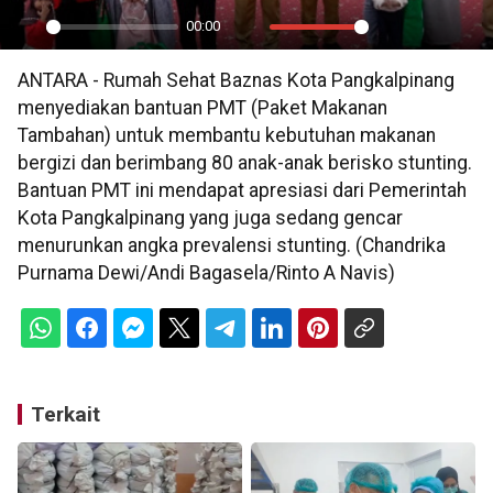
00:00
Play
Mute
Settings
PIP
En
ANTARA - Rumah Sehat Baznas Kota Pangkalpinang
ful
menyediakan bantuan PMT (Paket Makanan
Tambahan) untuk membantu kebutuhan makanan
bergizi dan berimbang 80 anak-anak berisko stunting.
Bantuan PMT ini mendapat apresiasi dari Pemerintah
Kota Pangkalpinang yang juga sedang gencar
menurunkan angka prevalensi stunting. (Chandrika
Purnama Dewi/Andi Bagasela/Rinto A Navis)
Terkait