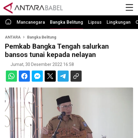
Mancanegara
Bangka Belitung
Lipsus
Lingkungan
O
ANTARA
Bangka Belitung
Pemkab Bangka Tengah salurkan
bansos tunai kepada nelayan
Jumat, 30 Desember 2022 16:58