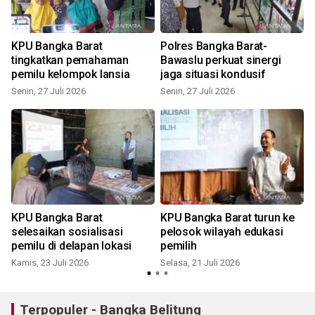
KPU Bangka Barat
Polres Bangka Barat-
tingkatkan pemahaman
Bawaslu perkuat sinergi
pemilu kelompok lansia
jaga situasi kondusif
Senin, 27 Juli 2026
Senin, 27 Juli 2026
J
KPU Bangka Barat
KPU Bangka Barat turun ke
selesaikan sosialisasi
pelosok wilayah edukasi
pemilu di delapan lokasi
pemilih
Kamis, 23 Juli 2026
Selasa, 21 Juli 2026
S
Terpopuler - Bangka Belitung