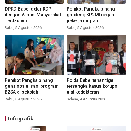
DPRD Babel gelar RDP
Pemkot Pangkalpinang
dengan Aliansi Masyarakat
gandeng KP2MI cegah
Terdzolimi
pekerja migran
nonprosedural
Rabu, 5 Agustus 2026
Rabu, 5 Agustus 2026
Pemkot Pangkalpinang
Polda Babel tahan tiga
gelar sosialisasi program
tersangka kasus korupsi
B2SA di sekolah
alat kedokteran
Rabu, 5 Agustus 2026
Selasa, 4 Agustus 2026
Infografik