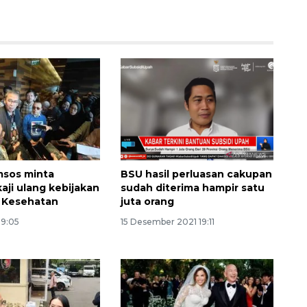
msos minta
BSU hasil perluasan cakupan
Memberantas kejahatan
aji ulang kebijakan
sudah diterima hampir satu
jalanan Jakarta
 Kesehatan
juta orang
2026-08-05 18:00:00
19:05
15 Desember 2021 19:11