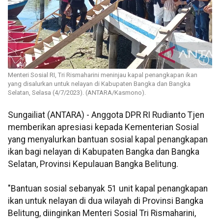
Menteri Sosial RI, Tri Rismaharini meninjau kapal penangkapan ikan
yang disalurkan untuk nelayan di Kabupaten Bangka dan Bangka
Selatan, Selasa (4/7/2023). (ANTARA/Kasmono).
Sungailiat (ANTARA) - Anggota DPR RI Rudianto Tjen
memberikan apresiasi kepada Kementerian Sosial
yang menyalurkan bantuan sosial kapal penangkapan
ikan bagi nelayan di Kabupaten Bangka dan Bangka
Selatan, Provinsi Kepulauan Bangka Belitung.
"Bantuan sosial sebanyak 51 unit kapal penangkapan
ikan untuk nelayan di dua wilayah di Provinsi Bangka
Belitung, diinginkan Menteri Sosial Tri Rismaharini,