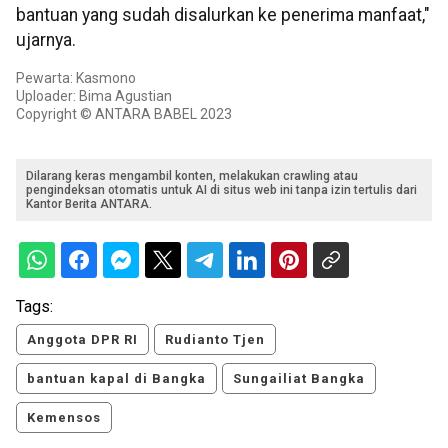
bantuan yang sudah disalurkan ke penerima manfaat,"
ujarnya.
Pewarta: Kasmono
Uploader: Bima Agustian
Copyright © ANTARA BABEL 2023
Dilarang keras mengambil konten, melakukan crawling atau
pengindeksan otomatis untuk AI di situs web ini tanpa izin tertulis dari
Kantor Berita ANTARA.
Tags:
Anggota DPR RI
Rudianto Tjen
bantuan kapal di Bangka
Sungailiat Bangka
Kemensos