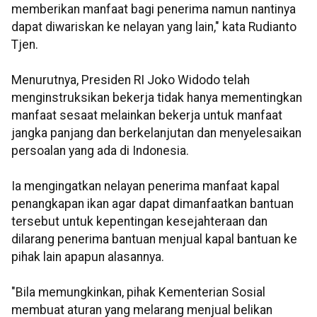
memberikan manfaat bagi penerima namun nantinya
dapat diwariskan ke nelayan yang lain," kata Rudianto
Tjen.
Menurutnya, Presiden RI Joko Widodo telah
menginstruksikan bekerja tidak hanya mementingkan
manfaat sesaat melainkan bekerja untuk manfaat
jangka panjang dan berkelanjutan dan menyelesaikan
persoalan yang ada di Indonesia.
Ia mengingatkan nelayan penerima manfaat kapal
penangkapan ikan agar dapat dimanfaatkan bantuan
tersebut untuk kepentingan kesejahteraan dan
dilarang penerima bantuan menjual kapal bantuan ke
pihak lain apapun alasannya.
"Bila memungkinkan, pihak Kementerian Sosial
membuat aturan yang melarang menjual belikan