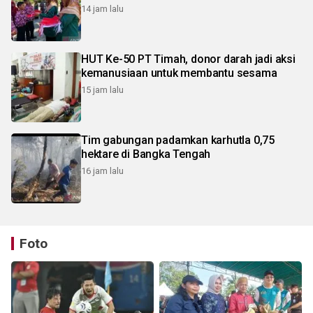
14 jam lalu
HUT Ke-50 PT Timah, donor darah jadi aksi
kemanusiaan untuk membantu sesama
15 jam lalu
Tim gabungan padamkan karhutla 0,75
hektare di Bangka Tengah
16 jam lalu
Foto