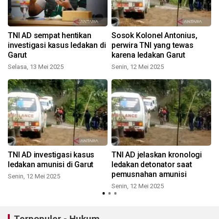
TNI AD sempat hentikan
Sosok Kolonel Antonius,
investigasi kasus ledakan di
perwira TNI yang tewas
Garut
karena ledakan Garut
Selasa, 13 Mei 2025
Senin, 12 Mei 2025
S
TNI AD investigasi kasus
TNI AD jelaskan kronologi
ledakan amunisi di Garut
ledakan detonator saat
pemusnahan amunisi
Senin, 12 Mei 2025
Senin, 12 Mei 2025
S
Terpopuler - Hukum