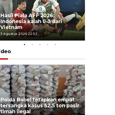
Hasil Piala AFF 2026:
Indonesia kalah 0-3 dari
Vietnam
3 Agustus 2026 22:52
ideo
Polda Babel tetapkan empat
tersangka kasus 52,5 ton pasir
Mendukb
timah ilegal
aktif sal