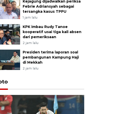
Kejagung dijadwalkan periksa
Febrie Adriansyah sebagai
tersangka kasus TPPU
1 jam lalu
KPK imbau Rudy Tanoe
kooperatif usai tiga kali absen
dari pemeriksaan
2 jam lalu
Presiden terima laporan soal
pembangunan Kampung Haji
di Mekkah
2 jam lalu
Festival 
oto
Perkuat 
Bangka B
13 Juli 2026 14: