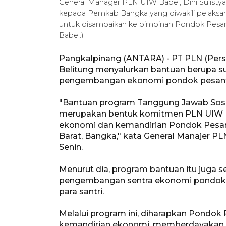
General Manager PLN UIW Babel, Dini Sulistya
kepada Pemkab Bangka yang diwakili pelaksana
untuk disampaikan ke pimpinan Pondok Pesa
Babel.)
Pangkalpinang (ANTARA) - PT PLN (Pers
Belitung menyalurkan bantuan berupa su
pengembangan ekonomi pondok pesantr
"Bantuan program Tanggung Jawab Sosia
merupakan bentuk komitmen PLN UIW
ekonomi dan kemandirian Pondok Pesa
Barat, Bangka," kata General Manajer PL
Senin.
Menurut dia, program bantuan itu juga 
pengembangan sentra ekonomi pondok 
para santri.
Melalui program ini, diharapkan Pondo
kemandirian ekonomi, memberdayakan p