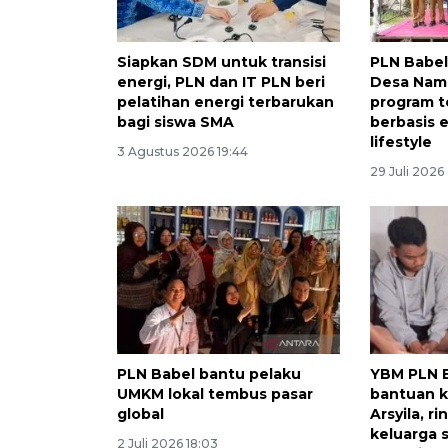
Siapkan SDM untuk transisi
PLN Babel
energi, PLN dan IT PLN beri
Desa Nam
pelatihan energi terbarukan
program t
bagi siswa SMA
berbasis e
lifestyle
3 Agustus 2026 19:44
29 Juli 2026
PLN Babel bantu pelaku
YBM PLN B
UMKM lokal tembus pasar
bantuan 
global
Arsyila, 
keluarga 
2 Juli 2026 18:03