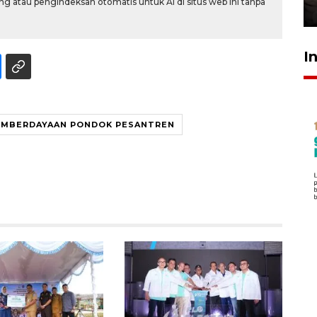
g atau pengindeksan otomatis untuk AI di situs web ini tanpa
30 Juli 2026 18:52
I
EMBERDAYAAN PONDOK PESANTREN