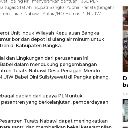
wati (paling kiri) menyerahkan bantuan TJSL PLN
 tugas Staf Ahli Bupati Bangka, Yudha Pranata (tengah)
ntren Turats Nabawi. (Antara/HO-Humas PLN UIW
ero) Unit Induk Wilayah Kepulauan Bangka
mur bor dan depot isi ulang air minum untuk
en di Kabupaten Bangka.
l dan Lingkungan dari perusahaan ini
 Babel dalam mendukung pengembangan
ntren Turats Nabawi Desa Penagan, Mendo
N UIW Babel Dini Sulistyawati di Pangkalpinang,
D
b
1 j
sebagai bagian dari upaya PLN untuk
pesantren yang berkelanjutan, pemberdayaan
k Pesantren Turats Nabawi dapat meningkatkan
ara santri dan memberikan bekal keterampilan