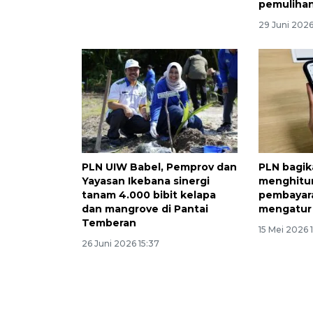
pemuliha
29 Juni 2026
PLN UIW Babel, Pemprov dan
PLN bagik
Yayasan Ikebana sinergi
menghitu
tanam 4.000 bibit kelapa
pembayara
dan mangrove di Pantai
mengatur
Temberan
15 Mei 2026 1
26 Juni 2026 15:37