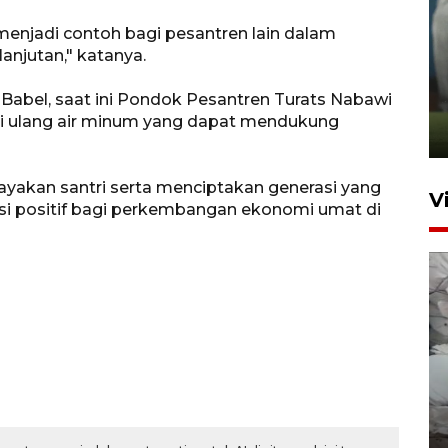
enjadi contoh bagi pesantren lain dalam
njutan," katanya.
ANTARA Babel-Kanwil
KemenHAM Babel Jalin Kerja
abel, saat ini Pondok Pesantren Turats Nabawi
Sama
isi ulang air minum yang dapat mendukung
22 Juni 2026 16:35
yakan santri serta menciptakan generasi yang
V
usi positif bagi perkembangan ekonomi umat di
BPBD Pangkalpinang
siagakan air bersih hadapi
kekeringan