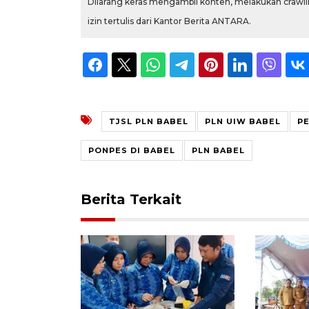
Dilarang keras mengambil konten, melakukan crawlin
izin tertulis dari Kantor Berita ANTARA.
TJSL PLN BABEL
PLN UIW BABEL
P
PONPES DI BABEL
PLN BABEL
Berita Terkait