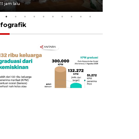
11 jam lalu
22 jam lalu
nfografik