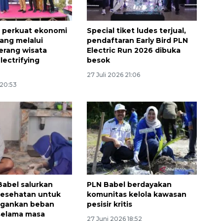
 perkuat ekonomi
Special tiket ludes terjual,
ang melalui
pendaftaran Early Bird PLN
erang wisata
Electric Run 2026 dibuka
lectrifying
besok
27 Juli 2026 21:06
 20:53
Vaksin HPV untuk siswa laki-
laki
2026-08-06 06:30:00
abel salurkan
PLN Babel berdayakan
kesehatan untuk
komunitas kelola kawasan
ringankan beban
pesisir kritis
selama masa
27 Juni 2026 18:52