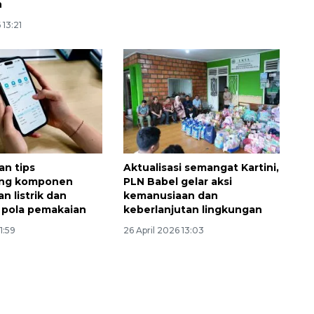
n
 13:21
an tips
Aktualisasi semangat Kartini,
ng komponen
PLN Babel gelar aksi
n listrik dan
kemanusiaan dan
 pola pemakaian
keberlanjutan lingkungan
1:59
26 April 2026 13:03