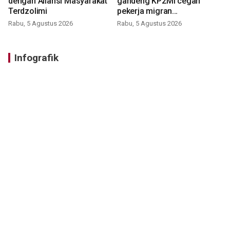
dengan Aliansi Masyarakat
gandeng KP2MI cegah
Terdzolimi
pekerja migran
nonprosedural
Rabu, 5 Agustus 2026
Rabu, 5 Agustus 2026
Infografik