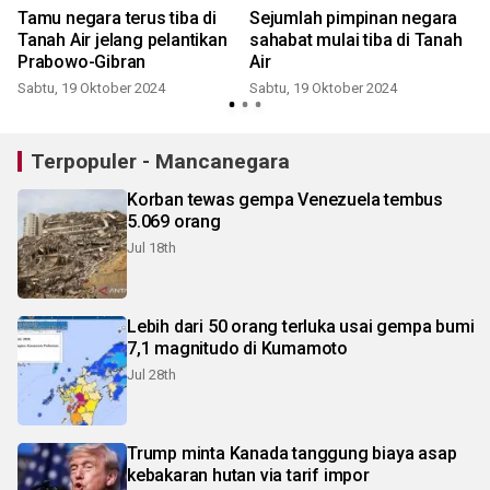
Tamu negara terus tiba di
Sejumlah pimpinan negara
Tanah Air jelang pelantikan
sahabat mulai tiba di Tanah
Prabowo-Gibran
Air
Sabtu, 19 Oktober 2024
Sabtu, 19 Oktober 2024
J
Terpopuler - Mancanegara
Korban tewas gempa Venezuela tembus
5.069 orang
Jul 18th
Lebih dari 50 orang terluka usai gempa bumi
7,1 magnitudo di Kumamoto
Jul 28th
Trump minta Kanada tanggung biaya asap
kebakaran hutan via tarif impor