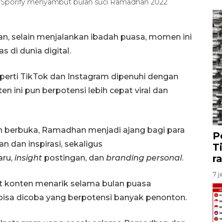
n Sporify menyambut bulan suci Ramadhan 2022
n, selain menjalankan ibadah puasa, momen ini
 di dunia digital.
perti TikTok dan Instagram dipenuhi dengan
n ini pun berpotensi lebih cepat viral dan
n berbuka, Ramadhan menjadi ajang bagi para
P
an dan inspirasi, sekaligus
T
r
aru,
insight
postingan, dan
branding personal
.
7 j
t konten menarik selama bulan puasa
bisa dicoba yang berpotensi banyak penonton.