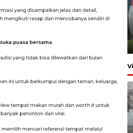
masi yang disampaikan jelas dan detail,
 mengikuti resep dan mencobanya sendiri di
ANTARA Babel-Kanwil
KemenHAM Babel Jalin Kerja
Sama
buka puasa bersama
22 Juni 2026 16:35
disi yang tidak bisa dilewatkan dari bulan
V
 ini untuk berkumpul dengan teman, keluarga,
view
tempat makan murah dan
worth it
untuk
banyak penonton dan viral.
BPBD Pangkalpinang
siagakan air bersih hadapi
h memilih mencari referensi tempat melalui