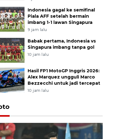
Indonesia gagal ke semifinal
Piala AFF setelah bermain
imbang 1-1 lawan Singapura
9 jam lalu
Babak pertama, Indonesia vs
Singapura imbang tanpa gol
10 jam lalu
Hasil FP1 MotoGP Inggris 2026:
Alex Marquez ungguli Marco
Bezzecchi untuk jadi tercepat
10 jam lalu
Festival 
oto
Perkuat 
Bangka B
13 Juli 2026 14: