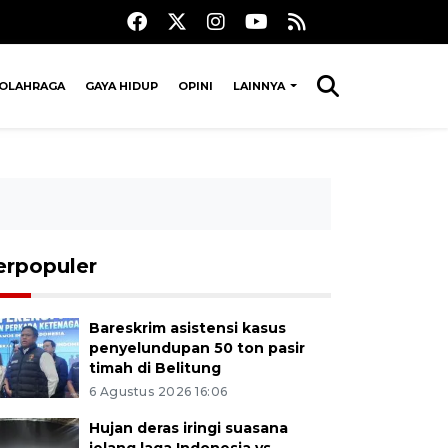
OLAHRAGA
GAYA HIDUP
OPINI
LAINNYA
erpopuler
Bareskrim asistensi kasus
penyelundupan 50 ton pasir
timah di Belitung
6 Agustus 2026 16:06
Hujan deras iringi suasana