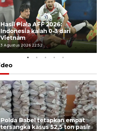
Hasil Piala AFF 2026:
Indonesia kalah 0-3 dari
Vietnam
3 Agustus 2026 22:52
ideo
Polda Babel tetapkan empat
tersangka kasus 52,5 ton pasir
Mendukb