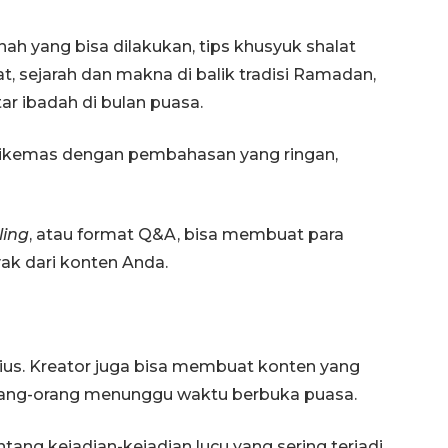
h yang bisa dilakukan, tips khusyuk shalat
t, sejarah dan makna di balik tradisi Ramadan,
 ibadah di bulan puasa.
 dikemas dengan pembahasan yang ringan,
ling
, atau format Q&A, bisa membuat para
nyak dari konten Anda.
132 ribu keluarga graduasi dari
kemiskinan
2026-08-07 06:45:00
us. Kreator juga bisa membuat konten yang
rang-orang menunggu waktu berbuka puasa.
ang kejadian-kejadian lucu yang sering terjadi