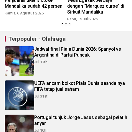
Penjualan tiket MotoGP
Veda Ega tak percaya
Mandalika sudah 42 persen
dengan "Marquez curse" di
Sirkuit Mandalika
Kamis, 6 Agustus 2026
Rabu, 15 Juli 2026
M
Terpopuler - Olahraga
Jadwal final Piala Dunia 2026: Spanyol vs
Argentina di Partai Puncak
Jul 17th
UEFA ancam boikot Piala Dunia seandainya
FIFA tetap jual saham
Jul 31st
Portugal tunjuk Jorge Jesus sebagai pelatih
anyar
Jul 10th