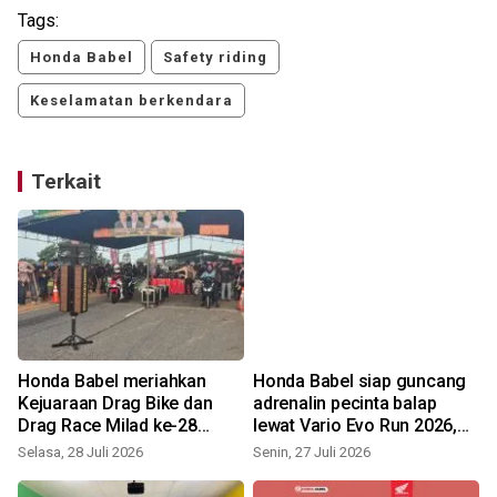
Tags:
Honda Babel
Safety riding
Keselamatan berkendara
Terkait
i
Honda Babel meriahkan
Honda Babel siap guncang
Kejuaraan Drag Bike dan
adrenalin pecinta balap
Drag Race Milad ke-28
lewat Vario Evo Run 2026,
Championship
hadiah total Rp5 juta
Selasa, 28 Juli 2026
Senin, 27 Juli 2026
S