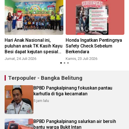
Hari Anak Nasional ini,
Honda Ingatkan Pentingnya
puluhan anak TK Kasih Kayu
Safety Check Sebelum
Besi dapat kejutan spesial
Berkendara
dari Honda Babel
Jumat, 24 Juli 2026
Kamis, 23 Juli 2026
M
Terpopuler - Bangka Belitung
BPBD Pangkalpinang fokuskan pantau
karhutla di tiga kecamatan
5 jam lalu
BPBD Pangkalpinang salurkan air bersih
bantu warga Bukit Intan