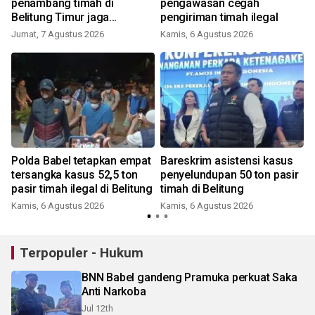
penambang timah di
pengawasan cegah
Belitung Timur jaga
pengiriman timah ilegal
kondusifitas
Jumat, 7 Agustus 2026
Kamis, 6 Agustus 2026
Polda Babel tetapkan empat
Bareskrim asistensi kasus
tersangka kasus 52,5 ton
penyelundupan 50 ton pasir
pasir timah ilegal di Belitung
timah di Belitung
Kamis, 6 Agustus 2026
Kamis, 6 Agustus 2026
K
Terpopuler - Hukum
BNN Babel gandeng Pramuka perkuat Saka
Anti Narkoba
Jul 12th