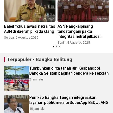
Babel fokus awasi netralitas
ASN Pangkalpinang
h
ASN di daerah pilkada ulang
tandatangani pakta
integritas netral pilkada
Selasa, 5 Agustus 2025
ulang
Senin, 4 Agustus 2025
Terpopuler - Bangka Belitung
Tumbuhkan cinta tanah air, Kesbangpol
Bangka Selatan bagikan bendera ke sekolah
2 jam lalu
Pemkab Bangka Tengah integrasikan
layanan publik melalui SuperApp BEDULANG
10 jam lalu