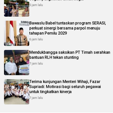
5 jam lalu
Bawaslu Babel tuntaskan program SERASI,
perkuat sinergi bersama parpol menuju
tahapan Pemilu 2029
6 jam lalu
Mendukbangga saksikan PT Timah serahkan
bantuan RLH tekan stunting
7 jam lalu
Terima kunjungan Menteri Wihaji, Fazar
Supriadi: Motivasi bagi seluruh pegawai
untuk tingkatkan kinerja
7 jam lalu