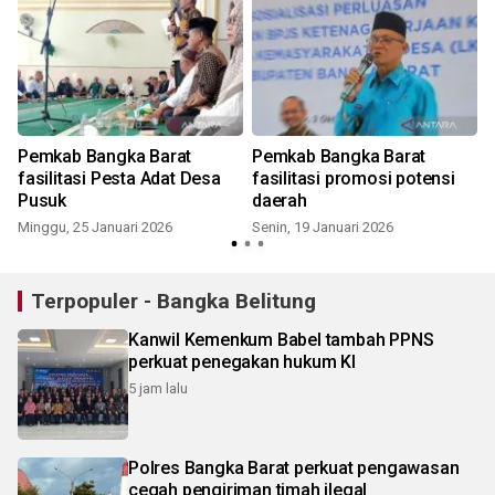
n
Pemkab Bangka Barat
Pemkab Bangka Barat
fasilitasi Pesta Adat Desa
fasilitasi promosi potensi
Pusuk
daerah
K
Minggu, 25 Januari 2026
Senin, 19 Januari 2026
Terpopuler - Bangka Belitung
Kanwil Kemenkum Babel tambah PPNS
perkuat penegakan hukum KI
5 jam lalu
Polres Bangka Barat perkuat pengawasan
cegah pengiriman timah ilegal