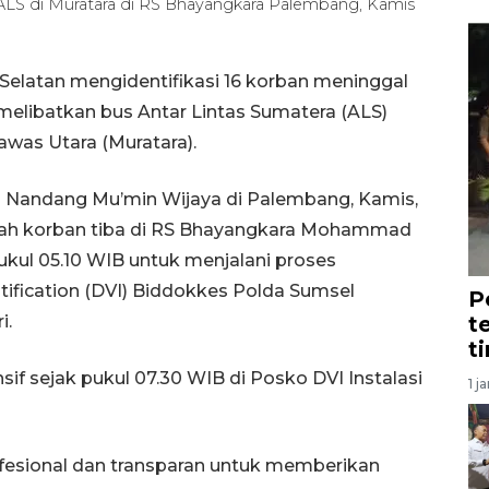
 ALS di Muratara di RS Bhayangkara Palembang, Kamis
elatan mengidentifikasi 16 korban meninggal
 melibatkan bus Antar Lintas Sumatera (ALS)
awas Utara (Muratara).
Nandang Mu’min Wijaya di Palembang, Kamis,
zah korban tiba di RS Bhayangkara Mohammad
kul 05.10 WIB untuk menjalani proses
entification (DVI) Biddokkes Polda Sumsel
P
i.
t
t
nsif sejak pukul 07.30 WIB di Posko DVI Instalasi
1 j
rofesional dan transparan untuk memberikan