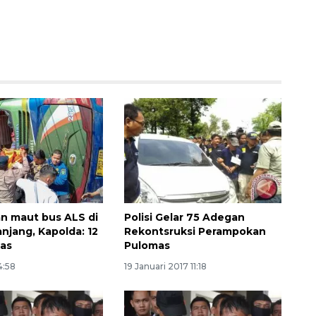
Memberantas kejahatan
n maut bus ALS di
Polisi Gelar 75 Adegan
jalanan Jakarta
njang, Kapolda: 12
Rekontsruksi Perampokan
2026-08-05 18:00:00
was
Pulomas
4:58
19 Januari 2017 11:18