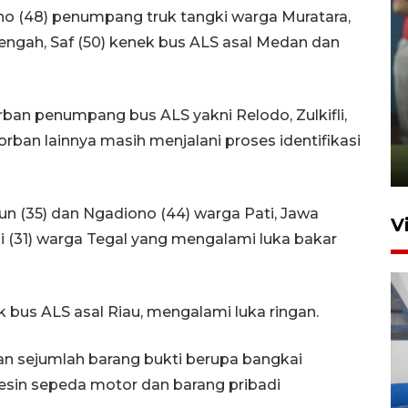
no (48) penumpang truk tangki warga Muratara,
engah, Saf (50) kenek bus ALS asal Medan dan
ANTARA Babel-Kanwil
korban penumpang bus ALS yakni Relodo, Zulkifli,
KemenHAM Babel Jalin Kerja
Sama
korban lainnya masih menjalani proses identifikasi
22 Juni 2026 16:35
n (35) dan Ngadiono (44) warga Pati, Jawa
V
 (31) warga Tegal yang mengalami luka bakar
k bus ALS asal Riau, mengalami luka ringan.
an sejumlah barang bukti berupa bangkai
esin sepeda motor dan barang pribadi