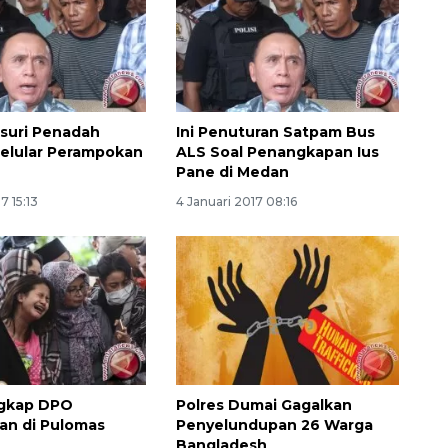
usuri Penadah
Ini Penuturan Satpam Bus
elular Perampokan
ALS Soal Penangkapan Ius
Pane di Medan
7 15:13
4 Januari 2017 08:16
ngkap DPO
Polres Dumai Gagalkan
an di Pulomas
Penyelundupan 26 Warga
Bangladesh