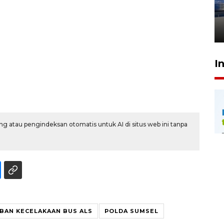
Babel beri apresiasi emas bagi
wajib pajak patuh
30 Juli 2026 16:33
I
g atau pengindeksan otomatis untuk AI di situs web ini tanpa
BAN KECELAKAAN BUS ALS
POLDA SUMSEL