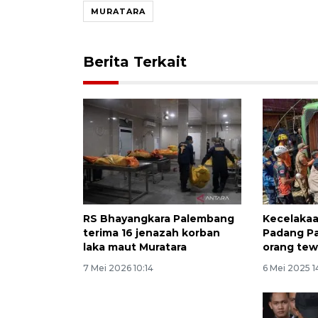
MURATARA
Berita Terkait
RS Bhayangkara Palembang
Kecelakaa
terima 16 jenazah korban
Padang Pa
laka maut Muratara
orang te
7 Mei 2026 10:14
6 Mei 2025 1