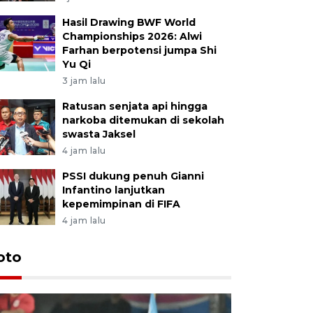
Hasil Drawing BWF World
Championships 2026: Alwi
Farhan berpotensi jumpa Shi
Yu Qi
3 jam lalu
Ratusan senjata api hingga
narkoba ditemukan di sekolah
swasta Jaksel
4 jam lalu
PSSI dukung penuh Gianni
Infantino lanjutkan
kepemimpinan di FIFA
4 jam lalu
Festival 
oto
Perkuat 
Bangka B
13 Juli 2026 14: