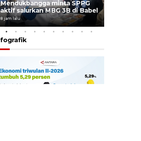
Mendukbangga minta SPPG
dengan A
aktif salurkan MBG 3B di Babel
Terdzolim
8 jam lalu
23 jam lalu
nfografik