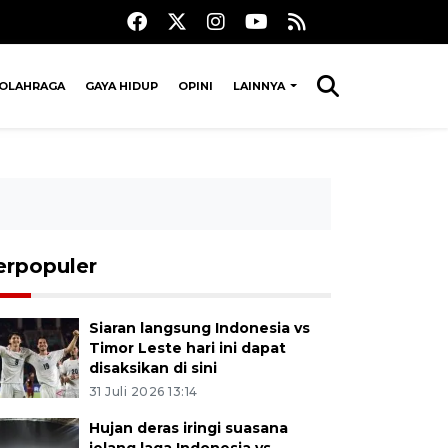
OLAHRAGA
GAYA HIDUP
OPINI
LAINNYA
erpopuler
Siaran langsung Indonesia vs
Timor Leste hari ini dapat
disaksikan di sini
31 Juli 2026 13:14
Hujan deras iringi suasana