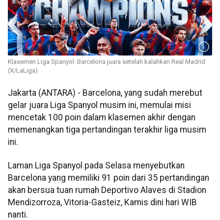
Klasemen Liga Spanyol: Barcelona juara setelah kalahkan Real Madrid
(X/LaLiga)
Jakarta (ANTARA) - Barcelona, yang sudah merebut
gelar juara Liga Spanyol musim ini, memulai misi
mencetak 100 poin dalam klasemen akhir dengan
memenangkan tiga pertandingan terakhir liga musim
ini.
Laman Liga Spanyol pada Selasa menyebutkan
Barcelona yang memiliki 91 poin dari 35 pertandingan
akan bersua tuan rumah Deportivo Alaves di Stadion
Mendizorroza, Vitoria-Gasteiz, Kamis dini hari WIB
nanti.