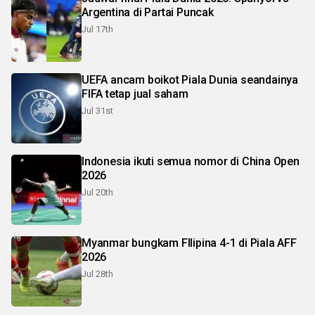
Argentina di Partai Puncak
Jul 17th
UEFA ancam boikot Piala Dunia seandainya
FIFA tetap jual saham
Jul 31st
Indonesia ikuti semua nomor di China Open
2026
Jul 20th
Myanmar bungkam FIlipina 4-1 di Piala AFF
2026
Jul 28th