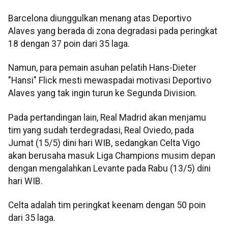
Barcelona diunggulkan menang atas Deportivo
Alaves yang berada di zona degradasi pada peringkat
18 dengan 37 poin dari 35 laga.
Namun, para pemain asuhan pelatih Hans-Dieter
"Hansi" Flick mesti mewaspadai motivasi Deportivo
Alaves yang tak ingin turun ke Segunda Division.
Pada pertandingan lain, Real Madrid akan menjamu
tim yang sudah terdegradasi, Real Oviedo, pada
Jumat (15/5) dini hari WIB, sedangkan Celta Vigo
akan berusaha masuk Liga Champions musim depan
dengan mengalahkan Levante pada Rabu (13/5) dini
hari WIB.
Celta adalah tim peringkat keenam dengan 50 poin
dari 35 laga.