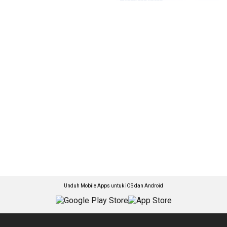
Unduh Mobile Apps untuk iOS dan Android