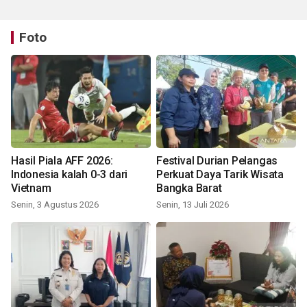
Foto
Hasil Piala AFF 2026:
Festival Durian Pelangas
Indonesia kalah 0-3 dari
Perkuat Daya Tarik Wisata
Vietnam
Bangka Barat
Senin, 3 Agustus 2026
Senin, 13 Juli 2026