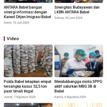
ANTARA Babel bangun
Sinergitas Budayawan dan
sinergi informasi dengan
LKBN ANTARA Babel
Kanwil Ditjen Imigrasi Babel
Selasa, 30 Juni 2026
Senin, 13 Juli 2026
Video
Polda Babel tetapkan empat
Mendukbangga minta SPPG
tersangka kasus 52,5 ton
aktif salurkan MBG 3B di
pasir timah ilegal
Babel
Jumat, 7 Agustus 2026
Kamis, 6 Agustus 2026