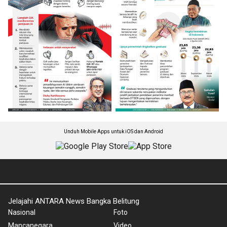
Unduh Mobile Apps untuk iOS dan Android
Jelajahi ANTARA News Bangka Belitung
Nasional
Foto
Mancanegara
Video