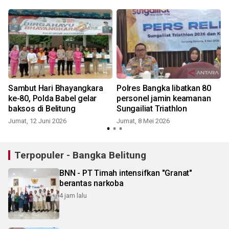
Sambut Hari Bhayangkara
Polres Bangka libatkan 80
ke-80, Polda Babel gelar
personel jamin keamanan
baksos di Belitung
Sungailiat Triathlon
Jumat, 12 Juni 2026
Jumat, 8 Mei 2026
Terpopuler - Bangka Belitung
BNN - PT Timah intensifkan "Granat"
berantas narkoba
4 jam lalu