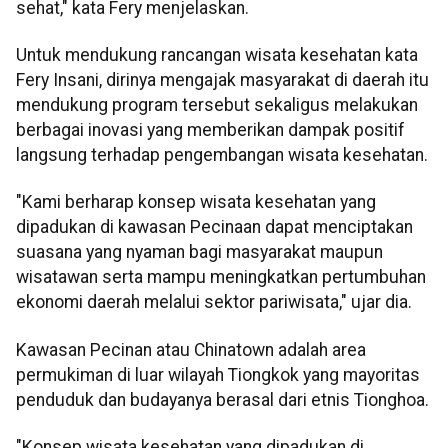
sehat," kata Fery menjelaskan.
Untuk mendukung rancangan wisata kesehatan kata
Fery Insani, dirinya mengajak masyarakat di daerah itu
mendukung program tersebut sekaligus melakukan
berbagai inovasi yang memberikan dampak positif
langsung terhadap pengembangan wisata kesehatan.
"Kami berharap konsep wisata kesehatan yang
dipadukan di kawasan Pecinaan dapat menciptakan
suasana yang nyaman bagi masyarakat maupun
wisatawan serta mampu meningkatkan pertumbuhan
ekonomi daerah melalui sektor pariwisata," ujar dia.
Kawasan Pecinan atau Chinatown adalah area
permukiman di luar wilayah Tiongkok yang mayoritas
penduduk dan budayanya berasal dari etnis Tionghoa.
"Konsep wisata kesehatan yang dipadukan di