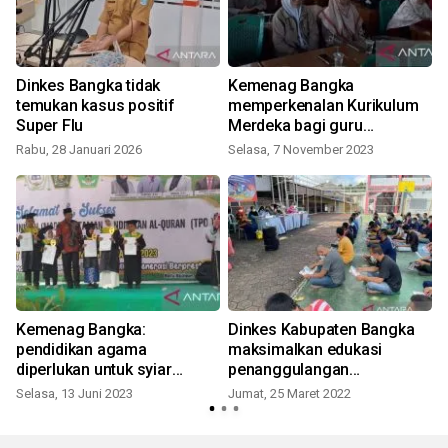
Dinkes Bangka tidak
Kemenag Bangka
temukan kasus positif
memperkenalan Kurikulum
Super Flu
Merdeka bagi guru
madrasah
Rabu, 28 Januari 2026
Selasa, 7 November 2023
Kemenag Bangka:
Dinkes Kabupaten Bangka
pendidikan agama
maksimalkan edukasi
diperlukan untuk syiar
penanggulangan
K
dakwah
tuberkulosis
Selasa, 13 Juni 2023
Jumat, 25 Maret 2022