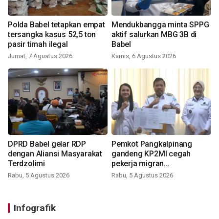
Polda Babel tetapkan empat
Mendukbangga minta SPPG
tersangka kasus 52,5 ton
aktif salurkan MBG 3B di
pasir timah ilegal
Babel
Jumat, 7 Agustus 2026
Kamis, 6 Agustus 2026
DPRD Babel gelar RDP
Pemkot Pangkalpinang
dengan Aliansi Masyarakat
gandeng KP2MI cegah
Terdzolimi
pekerja migran
nonprosedural
Rabu, 5 Agustus 2026
Rabu, 5 Agustus 2026
Infografik