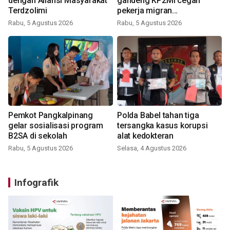
dengan Aliansi Masyarakat
gandeng KP2MI cegah
Terdzolimi
pekerja migran
nonprosedural
Rabu, 5 Agustus 2026
Rabu, 5 Agustus 2026
Pemkot Pangkalpinang
Polda Babel tahan tiga
gelar sosialisasi program
tersangka kasus korupsi
B2SA di sekolah
alat kedokteran
Rabu, 5 Agustus 2026
Selasa, 4 Agustus 2026
Infografik