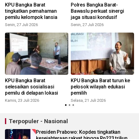
KPU Bangka Barat
Polres Bangka Barat-
tingkatkan pemahaman
Bawaslu perkuat sinergi
pemilu kelompok lansia
jaga situasi kondusif
Senin, 27 Juli 2026
Senin, 27 Juli 2026
J
KPU Bangka Barat
KPU Bangka Barat turun ke
selesaikan sosialisasi
pelosok wilayah edukasi
pemilu di delapan lokasi
pemilih
Kamis, 23 Juli 2026
Selasa, 21 Juli 2026
S
Terpopuler - Nasional
Presiden Prabowo: Kopdes tingkatkan
kesejahteraan rakyat hingga Rp223 triliun