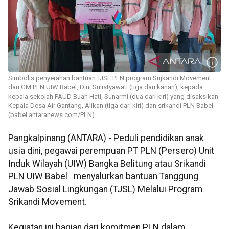
Simbolis penyerahan bantuan TJSL PLN program Srijkandi Movement
dari GM PLN UIW Babel, Dini Sulistyawati (tiga dari kanan), kepada
kepala sekolah PAUD Buah Hati, Sunarmi (dua dari kiri) yang disaksikan
Kepala Desa Air Gantang, Alikan (tiga dari kiri) dan srikandi PLN Babel
(babel.antaranews.com/PLN)
Pangkalpinang (ANTARA) - Peduli pendidikan anak
usia dini, pegawai perempuan PT PLN (Persero) Unit
Induk Wilayah (UIW) Bangka Belitung atau Srikandi
PLN UIW Babel menyalurkan bantuan Tanggung
Jawab Sosial Lingkungan (TJSL) Melalui Program
Srikandi Movement.
Kegiatan ini bagian dari komitmen PLN dalam