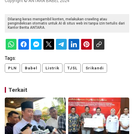
Copyright © ANTARA BABEL 2024
Dilarang keras mengambil konten, melakukan crawling atau
pengindeksan otomatis untuk AI di situs web ini tanpa izin tertulis dari
Kantor Berita ANTARA.
Tags:
PLN
Babel
Listrik
TJSL
Srikandi
Terkait