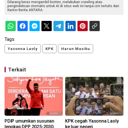
Dilarang keras mengambil konten, melakukan crawling atau
pengindeksan otomatis untuk AI di situs web ini tanpa izin tertulis dari
Kantor Berita ANTARA.
Tags:
Yasonna Laoly
KPK
Harun Masiku
Terkait
PDIP umumkan susunan
KPK cegah Yasonna Laoly
lengkap DPP 2025-2030,
ke luar negeri