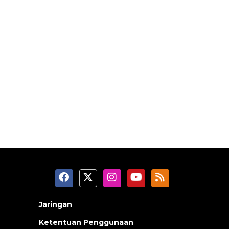
Jaringan
Ketentuan Penggunaan