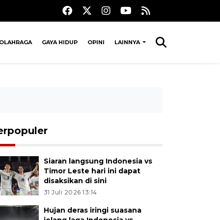
OLAHRAGA
GAYA HIDUP
OPINI
LAINNYA
erpopuler
Siaran langsung Indonesia vs
Timor Leste hari ini dapat
disaksikan di sini
31 Juli 2026 13:14
Hujan deras iringi suasana