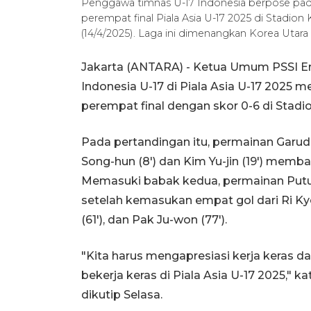
Penggawa timnas U-17 Indonesia berpose pad
perempat final Piala Asia U-17 2025 di Stadion
(14/4/2025). Laga ini dimenangkan Korea Utar
Jakarta (ANTARA) - Ketua Umum PSSI Er
Indonesia U-17 di Piala Asia U-17 2025 
perempat final dengan skor 0-6 di Stadio
Pada pertandingan itu, permainan Garud
Song-hun (8') dan Kim Yu-jin (19') mem
Memasuki babak kedua, permainan Putu
setelah kemasukan empat gol dari Ri Kyo
(61'), dan Pak Ju-won (77').
"Kita harus mengapresiasi kerja keras dar
bekerja keras di Piala Asia U-17 2025," k
dikutip Selasa.