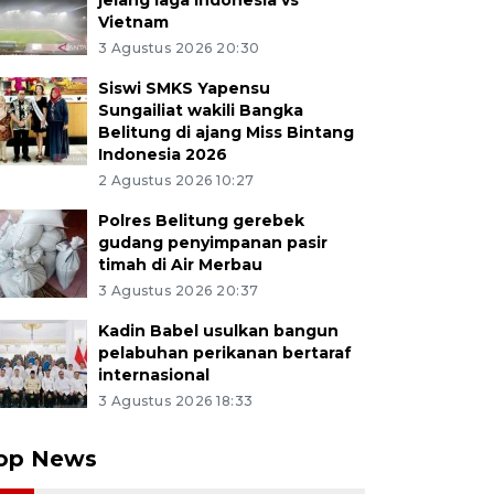
jelang laga Indonesia vs
Vietnam
3 Agustus 2026 20:30
Siswi SMKS Yapensu
Sungailiat wakili Bangka
Belitung di ajang Miss Bintang
Indonesia 2026
2 Agustus 2026 10:27
Polres Belitung gerebek
gudang penyimpanan pasir
timah di Air Merbau
3 Agustus 2026 20:37
Kadin Babel usulkan bangun
pelabuhan perikanan bertaraf
internasional
3 Agustus 2026 18:33
op News