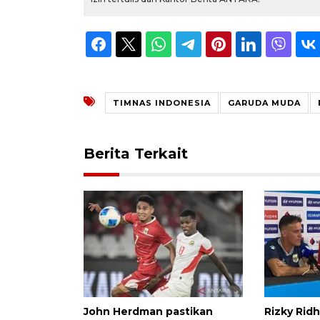
TIMNAS INDONESIA
GARUDA MUDA
Berita Terkait
John Herdman pastikan
Rizky Ridh