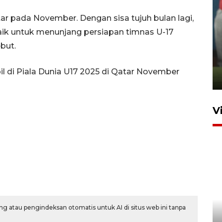
tar pada November. Dengan sisa tujuh bulan lagi,
aik untuk menunjang persiapan timnas U-17
ANTARA Babel-Kanwil
but.
KemenHAM Babel Jalin Kerja
Sama
l di Piala Dunia U17 2025 di Qatar November
22 Juni 2026 16:35
V
g atau pengindeksan otomatis untuk AI di situs web ini tanpa
Babel beri apresiasi emas bagi