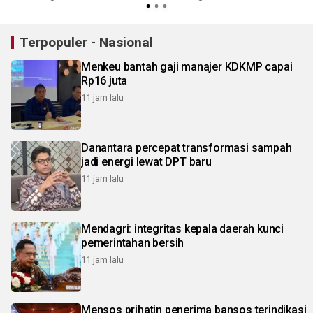
Terpopuler - Nasional
Menkeu bantah gaji manajer KDKMP capai
Rp16 juta
11 jam lalu
Danantara percepat transformasi sampah
jadi energi lewat DPT baru
11 jam lalu
Mendagri: integritas kepala daerah kunci
pemerintahan bersih
11 jam lalu
Mensos prihatin penerima bansos terindikasi