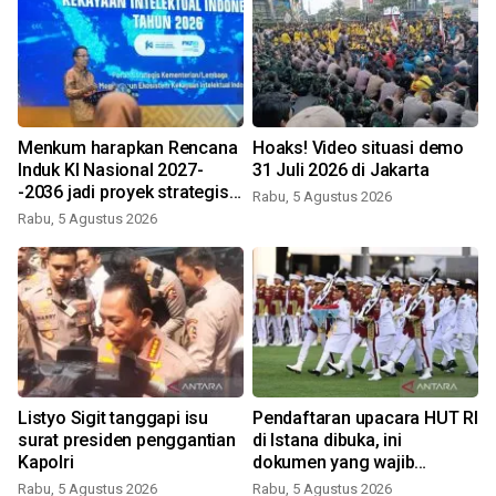
r
Menkum harapkan Rencana
Hoaks! Video situasi demo
Induk KI Nasional 2027-
31 Juli 2026 di Jakarta
-2036 jadi proyek strategis
Rabu, 5 Agustus 2026
nasional
Rabu, 5 Agustus 2026
Listyo Sigit tanggapi isu
Pendaftaran upacara HUT RI
k
surat presiden penggantian
di Istana dibuka, ini
Kapolri
dokumen yang wajib
disiapkan
Rabu, 5 Agustus 2026
Rabu, 5 Agustus 2026