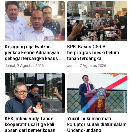
Kejagung dijadwalkan
KPK: Kasus CSR BI
periksa Febrie Adriansyah
berprogras meski belum
sebagai tersangka kasus
tahan tersangka
TPPU
Jumat, 7 Agustus 2026
Jumat, 7 Agustus 2026
KPK imbau Rudy Tanoe
Yusril: hukuman mati
kooperatif usai tiga kali
koruptor sudah diatur dalam
absen dari pemeriksaan
Undang-undang