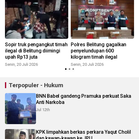
Sopir truk pengangkut timah
Polres Belitung gagalkan
ilegal di Belitung diimingi
penyelundupan 600
upah Rp13 juta
kilogram timah ilegal
Senin, 20 Juli 2026
Senin, 20 Juli 2026
R
Terpopuler - Hukum
BNN Babel gandeng Pramuka perkuat Saka
Anti Narkoba
Jul 12th
KPK limpahkan berkas perkara Yaqut Cholil
dan kawan-kawan ke JPU