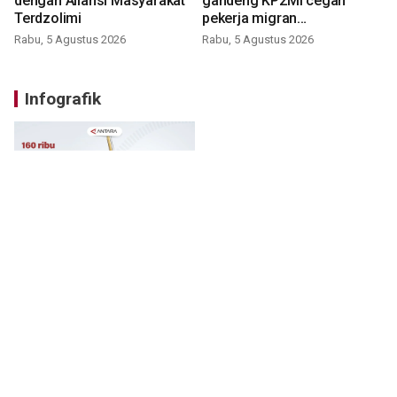
dengan Aliansi Masyarakat
gandeng KP2MI cegah
Terdzolimi
pekerja migran
nonprosedural
Rabu, 5 Agustus 2026
Rabu, 5 Agustus 2026
Infografik