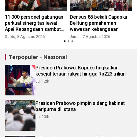
11.000 personel gabungan
Densus 88 bekali Capaska
perkuat sinergitas lewat
Belitung pemahaman
Apel Kebangsaan sambut
wawasan kebangsaan
HUT RI
Sabtu, 8 Agustus 2026
Jumat, 7 Agustus 2026
Terpopuler - Nasional
Presiden Prabowo: Kopdes tingkatkan
kesejahteraan rakyat hingga Rp223 triliun
Jul 12th
Presiden Prabowo pimpin sidang kabinet
paripurna di Istana
Jul 20th