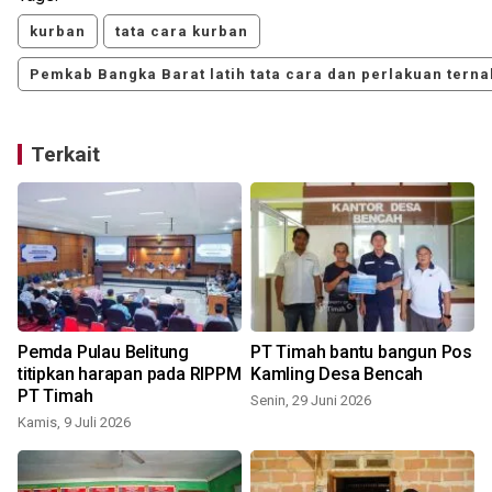
kurban
tata cara kurban
Pemkab Bangka Barat latih tata cara dan perlakuan terna
Terkait
g
Pemda Pulau Belitung
PT Timah bantu bangun Pos
titipkan harapan pada RIPPM
Kamling Desa Bencah
PT Timah
Senin, 29 Juni 2026
Kamis, 9 Juli 2026
R