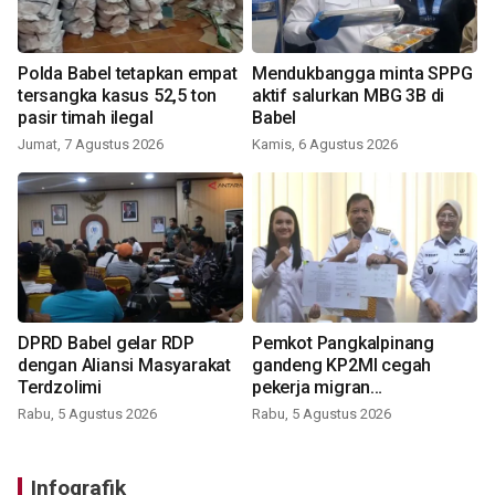
Polda Babel tetapkan empat
Mendukbangga minta SPPG
tersangka kasus 52,5 ton
aktif salurkan MBG 3B di
pasir timah ilegal
Babel
Jumat, 7 Agustus 2026
Kamis, 6 Agustus 2026
DPRD Babel gelar RDP
Pemkot Pangkalpinang
dengan Aliansi Masyarakat
gandeng KP2MI cegah
Terdzolimi
pekerja migran
nonprosedural
Rabu, 5 Agustus 2026
Rabu, 5 Agustus 2026
Infografik