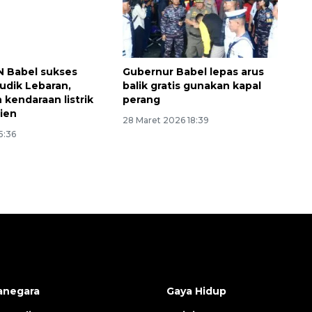
 Babel sukses
Gubernur Babel lepas arus
dik Lebaran,
balik gratis gunakan kapal
 kendaraan listrik
perang
sien
28 Maret 2026 18:39
15:36
anegara
Gaya Hidup