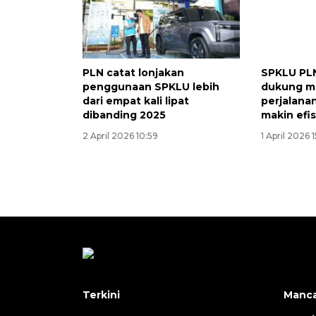
PLN catat lonjakan
SPKLU PLN
penggunaan SPKLU lebih
dukung mu
dari empat kali lipat
perjalanan
dibanding 2025
makin efi
2 April 2026 10:59
1 April 2026 
Terkini
Manc