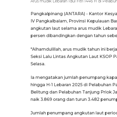
Arus mudik Lebaran Idul Fitri 1446 H di Pela
Pangkalpinang (ANTARA) - Kantor Kesya
IV Pangkalbalam, Provinsi Kepulauan 
angkutan laut selama arus mudik Lebaran
persen dibandingkan dengan tahun seb
"Alhamdulillah, arus mudik tahun ini berj
Seksi Lalu Lintas Angkutan Laut KSOP P
Selasa.
Ia mengatakan jumlah penumpang kapal 
hingga H-1 Lebaran 2025 di Pelabuhan 
Belitung dan Pelabuhan Tanjung Priok J
naik 3.869 orang dan turun 3.482 penum
Jumlah penumpang angkutan laut perio