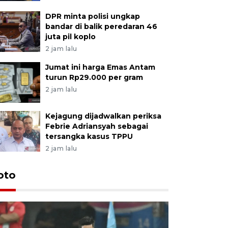
DPR minta polisi ungkap
bandar di balik peredaran 46
juta pil koplo
2 jam lalu
Jumat ini harga Emas Antam
turun Rp29.000 per gram
2 jam lalu
Kejagung dijadwalkan periksa
Febrie Adriansyah sebagai
tersangka kasus TPPU
2 jam lalu
Festival 
oto
Perkuat 
Bangka B
13 Juli 2026 14: