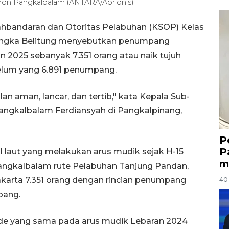
buhqn Pangkalbalam (ANTARA/Aprionis)
hbandaran dan Otoritas Pelabuhan (KSOP) Kelas
Bangka Belitung menyebutkan penumpang
 2025 sebanyak 7.351 orang atau naik tujuh
elum yang 6.891 penumpang.
alan aman, lancar, dan tertib," kata Kepala Sub-
angkalbalam Ferdiansyah di Pangkalpinang,
P
P
laut yang melakukan arus mudik sejak H-15
m
Pangkalbalam rute Pelabuhan Tanjung Pandan,
akarta 7.351 orang dengan rincian penumpang
40 
pang.
de yang sama pada arus mudik Lebaran 2024