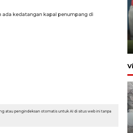
an ada kedatangan kapal penumpang di
ANTARA Babel-Kanwil
KemenHAM Babel Jalin Kerja
Sama
22 Juni 2026 16:35
V
g atau pengindeksan otomatis untuk AI di situs web ini tanpa
BPBD Pangkalpinang
siagakan air bersih hadapi