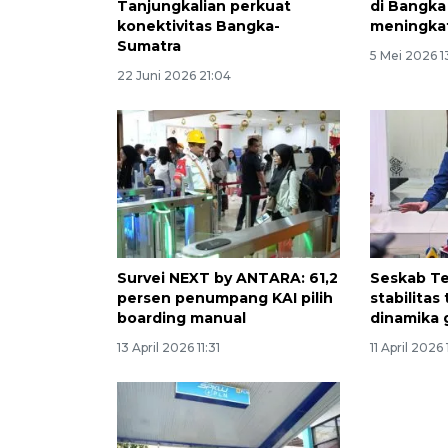
Tanjungkalian perkuat
di Bangka
konektivitas Bangka-
meningkat
Sumatra
5 Mei 2026 1
22 Juni 2026 21:04
Survei NEXT by ANTARA: 61,2
Seskab T
persen penumpang KAI pilih
stabilitas
boarding manual
dinamika 
13 April 2026 11:31
11 April 2026