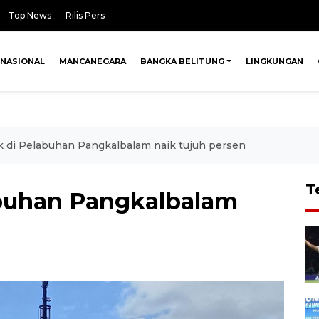
Top News
Rilis Pers
NASIONAL
MANCANEGARA
BANGKA BELITUNG
LINGKUNGAN
k di Pelabuhan Pangkalbalam naik tujuh persen
T
abuhan Pangkalbalam