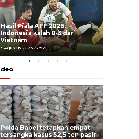
Hasil Piala AFF 2026:
Indonesia kalah 0-3 dari
Vietnam
3 Agustus 2026 22:52
ideo
Polda Babel tetapkan empat
tersangka kasus 52,5 ton pasir
Mendukb