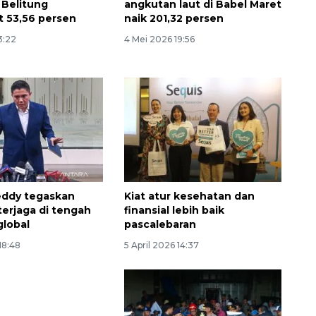
 Belitung
angkutan laut di Babel Maret
 53,56 persen
naik 201,32 persen
3:22
4 Mei 2026 19:56
Vaksin HPV untuk siswa laki-
eddy tegaskan
Kiat atur kesehatan dan
laki
 terjaga di tengah
finansial lebih baik
global
pascalebaran
2026-08-06 06:30:00
 18:48
5 April 2026 14:37