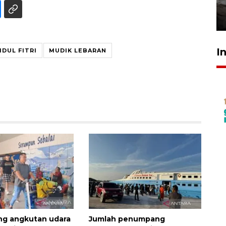
kekeringan
30 Juli 2026 18:52
I
IDUL FITRI
MUDIK LEBARAN
g angkutan udara
Jumlah penumpang