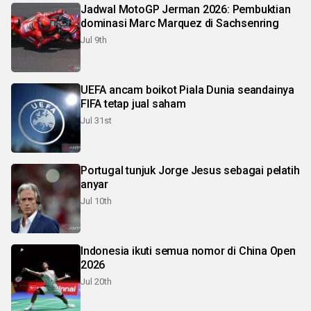
Jadwal MotoGP Jerman 2026: Pembuktian
dominasi Marc Marquez di Sachsenring
Jul 9th
UEFA ancam boikot Piala Dunia seandainya
FIFA tetap jual saham
Jul 31st
Portugal tunjuk Jorge Jesus sebagai pelatih
anyar
Jul 10th
Indonesia ikuti semua nomor di China Open
2026
Jul 20th