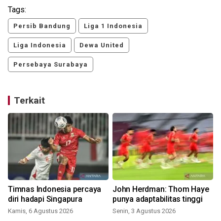
Tags:
Persib Bandung
Liga 1 Indonesia
Liga Indonesia
Dewa United
Persebaya Surabaya
Terkait
Timnas Indonesia percaya
John Herdman: Thom Haye
n
diri hadapi Singapura
punya adaptabilitas tinggi
Kamis, 6 Agustus 2026
Senin, 3 Agustus 2026
S