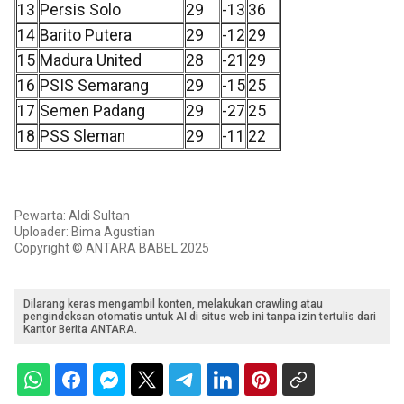
13
Persis Solo
29
-13
36
14
Barito Putera
29
-12
29
15
Madura United
28
-21
29
16
PSIS Semarang
29
-15
25
17
Semen Padang
29
-27
25
18
PSS Sleman
29
-11
22
Pewarta: Aldi Sultan
Uploader: Bima Agustian
Copyright © ANTARA BABEL 2025
Dilarang keras mengambil konten, melakukan crawling atau
pengindeksan otomatis untuk AI di situs web ini tanpa izin tertulis dari
Kantor Berita ANTARA.