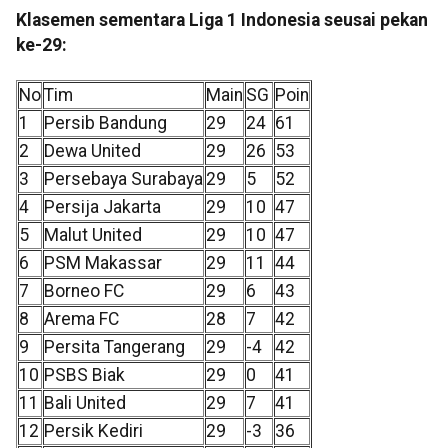
Klasemen sementara Liga 1 Indonesia seusai pekan
ke-29:
No
Tim
Main
SG
Poin
1
Persib Bandung
29
24
61
2
Dewa United
29
26
53
3
Persebaya Surabaya
29
5
52
4
Persija Jakarta
29
10
47
5
Malut United
29
10
47
6
PSM Makassar
29
11
44
7
Borneo FC
29
6
43
8
Arema FC
28
7
42
9
Persita Tangerang
29
-4
42
10
PSBS Biak
29
0
41
11
Bali United
29
7
41
12
Persik Kediri
29
-3
36