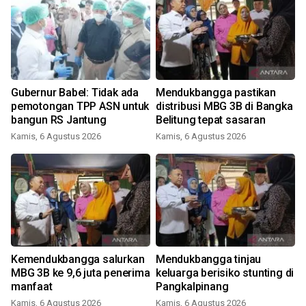
Gubernur Babel: Tidak ada
Mendukbangga pastikan
pemotongan TPP ASN untuk
distribusi MBG 3B di Bangka
bangun RS Jantung
Belitung tepat sasaran
Kamis, 6 Agustus 2026
Kamis, 6 Agustus 2026
h
Kemendukbangga salurkan
Mendukbangga tinjau
MBG 3B ke 9,6 juta penerima
keluarga berisiko stunting di
manfaat
Pangkalpinang
Kamis, 6 Agustus 2026
Kamis, 6 Agustus 2026