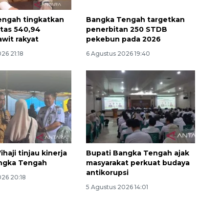
engah tingkatkan
Bangka Tengah targetkan
itas 540,94
penerbitan 250 STDB
awit rakyat
pekebun pada 2026
26 21:18
6 Agustus 2026 19:40
haji tinjau kinerja
Bupati Bangka Tengah ajak
angka Tengah
masyarakat perkuat budaya
antikorupsi
026 20:18
5 Agustus 2026 14:01