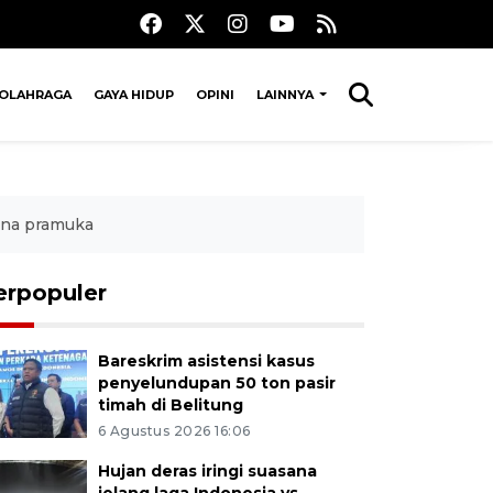
OLAHRAGA
GAYA HIDUP
OPINI
LAINNYA
ina pramuka
erpopuler
Bareskrim asistensi kasus
penyelundupan 50 ton pasir
timah di Belitung
6 Agustus 2026 16:06
Hujan deras iringi suasana