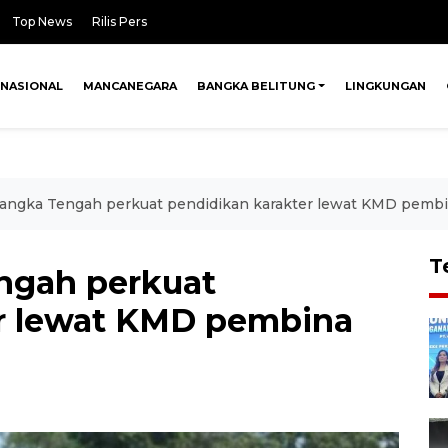
Top News
Rilis Pers
NASIONAL
MANCANEGARA
BANGKA BELITUNG
LINGKUNGAN
ngka Tengah perkuat pendidikan karakter lewat KMD pemb
T
ngah perkuat
er lewat KMD pembina