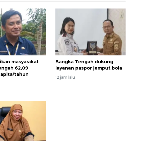
ikan masyarakat
Bangka Tengah dukung
engah 62,09
layanan paspor jemput bola
kapita/tahun
12 jam lalu
Awas penipuan berbasis AI
2026-08-07 13:45:00