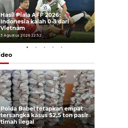
Hasil Piala AFF 2026:
Indonesia kalah 0-3 dari
Vietnam
3 Agustus 2026 22:52
ideo
Polda Babel tetapkan empat
tersangka kasus 52,5 ton pasir
Mendukb
timah ilegal
aktif sal