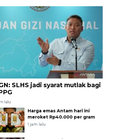
GN: SLHS jadi syarat mutlak bagi
PPG
am lalu
Harga emas Antam hari ini
meroket Rp40.000 per gram
1 jam lalu