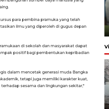
m pembangunan sumber daya manusia yang
aing.
ANTARA Babel-Kanwil
KemenHAM Babel Jalin Kerja
 kursus para pembina pramuka yang telah
Sama
ikan ilmu yang diperoleh di gugus depan
22 Juni 2026 16:35
epramukaan di sekolah dan masyarakat dapat
V
rdampak positif bagi pembentukan kepribadian
ategis dalam mencetak generasi muda Bangka
kademik, tetapi juga memiliki karakter kuat,
terhadap sesama dan lingkungan sekitar,"
BPBD Pangkalpinang
siagakan air bersih hadapi
kekeringan