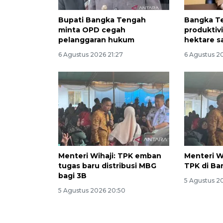
Bupati Bangka Tengah
Bangka T
minta OPD cegah
produktiv
pelanggaran hukum
hektare s
6 Agustus 2026 21:27
6 Agustus 20
Menteri Wihaji: TPK emban
Menteri Wi
tugas baru distribusi MBG
TPK di B
bagi 3B
5 Agustus 2
5 Agustus 2026 20:50