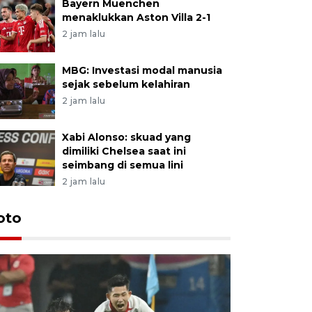
Bayern Muenchen
menaklukkan Aston Villa 2-1
2 jam lalu
MBG: Investasi modal manusia
sejak sebelum kelahiran
2 jam lalu
Xabi Alonso: skuad yang
dimiliki Chelsea saat ini
seimbang di semua lini
2 jam lalu
Festival 
oto
Perkuat 
Bangka B
13 Juli 2026 14: