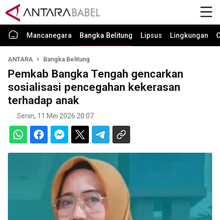
Mancanegara
Bangka Belitung
Lipsus
Lingkungan
O
ANTARA
Bangka Belitung
Pemkab Bangka Tengah gencarkan
sosialisasi pencegahan kekerasan
terhadap anak
Senin, 11 Mei 2026 20:07