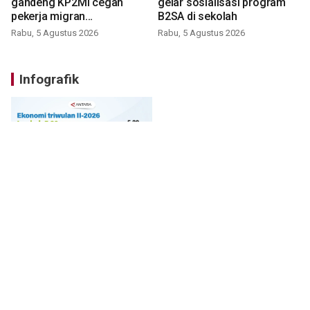
gandeng KP2MI cegah
gelar sosialisasi program
pekerja migran
B2SA di sekolah
nonprosedural
Rabu, 5 Agustus 2026
Rabu, 5 Agustus 2026
Infografik